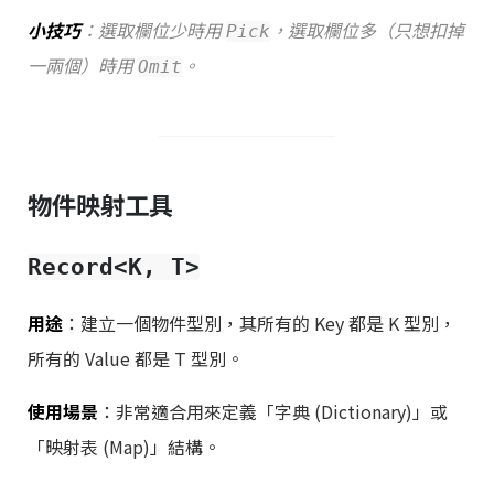
小技巧
：選取欄位少時用
，選取欄位多（只想扣掉
Pick
一兩個）時用
。
Omit
物件映射工具
Record<K, T>
用途
：建立一個物件型別，其所有的 Key 都是 K 型別，
所有的 Value 都是 T 型別。
使用場景
：非常適合用來定義「字典 (Dictionary)」或
「映射表 (Map)」結構。