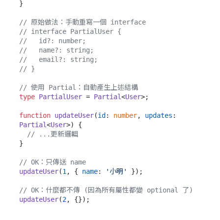
}

// 原始做法：手動重寫一個 interface
// interface PartialUser {
//   id?: number;
//   name?: string;
//   email?: string;
// }
// 使用 Partial：自動產生上述結構
type
PartialUser
 = 
Partial
<
User
>;

function
updateUser
(
id
: 
number
, 
updates
: 
Partial
<
User
>
) {

// ...更新邏輯
}

// OK：只傳送 name
updateUser
(
1
, { 
name
: 
'小明'
 });

// OK：什麼都不傳 (因為所有屬性都變 optional 了)
updateUser
(
2