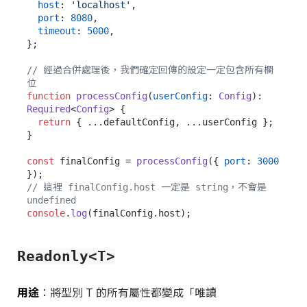
host
: 
'localhost'
,

port
: 
8080
,

timeout
: 
5000
,

};

// 經過合併處理後，我們確定回傳的設定一定包含所有欄
位
function
processConfig
(
userConfig
: 
Config
): 
Required
<
Config
> {

return
 { ...defaultConfig, ...userConfig };

}

const
 finalConfig = 
processConfig
({ 
port
: 
3000
// 這裡 finalConfig.host 一定是 string，不會是 
undefined
console
.
log
(finalConfig.
host
Readonly<T>
用途
：將型別 T 的所有屬性都變成「唯讀