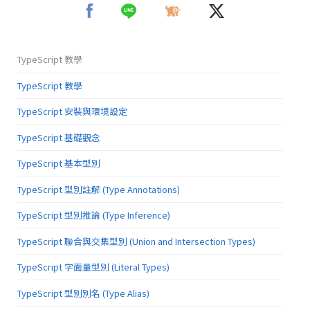
TypeScript 教學
TypeScript 教學
TypeScript 安裝與環境設定
TypeScript 基礎觀念
TypeScript 基本型別
TypeScript 型別註解 (Type Annotations)
TypeScript 型別推論 (Type Inference)
TypeScript 聯合與交集型別 (Union and Intersection Types)
TypeScript 字面量型別 (Literal Types)
TypeScript 型別別名 (Type Alias)