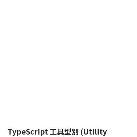
TypeScript 工具型別 (Utility