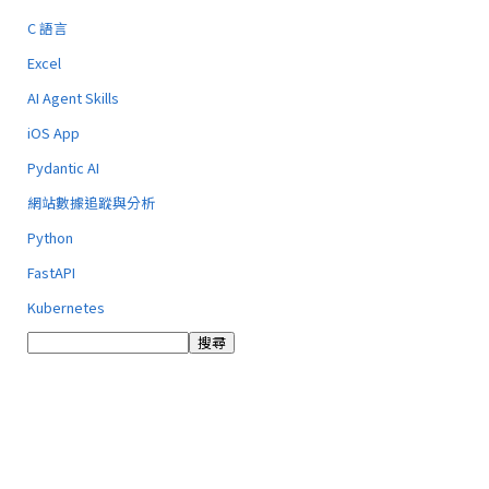
C 語言
Excel
AI Agent Skills
iOS App
Pydantic AI
網站數據追蹤與分析
Python
FastAPI
Kubernetes