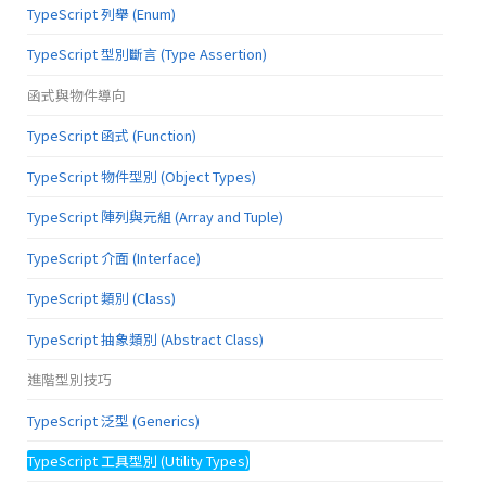
TypeScript 列舉 (Enum)
TypeScript 型別斷言 (Type Assertion)
函式與物件導向
TypeScript 函式 (Function)
TypeScript 物件型別 (Object Types)
TypeScript 陣列與元組 (Array and Tuple)
TypeScript 介面 (Interface)
TypeScript 類別 (Class)
TypeScript 抽象類別 (Abstract Class)
進階型別技巧
TypeScript 泛型 (Generics)
TypeScript 工具型別 (Utility Types)