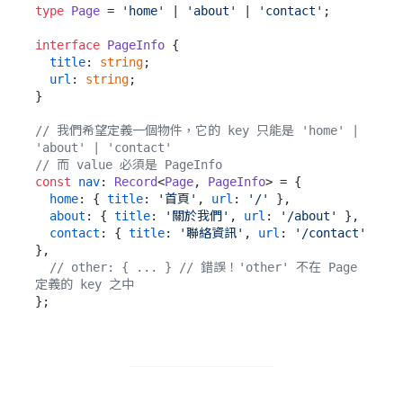
type
Page
 = 
'home'
 | 
'about'
 | 
'contact'
;

interface
PageInfo
 {

title
: 
string
;

url
: 
string
;

}

// 我們希望定義一個物件，它的 key 只能是 'home' | 
'about' | 'contact'
// 而 value 必須是 PageInfo
const
nav
: 
Record
<
Page
, 
PageInfo
> = {

home
: { 
title
: 
'首頁'
, 
url
: 
'/'
 },

about
: { 
title
: 
'關於我們'
, 
url
: 
'/about'
 },

contact
: { 
title
: 
'聯絡資訊'
, 
url
: 
'/contact'
},

// other: { ... } // 錯誤！'other' 不在 Page 
定義的 key 之中