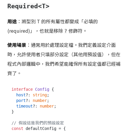
Required<T>
用途
：將型別 T 的所有屬性都變成「必填的
(required)」，也就是移除
修飾符。
?
使用場景
：通常用於處理設定檔。我們定義設定介面
時，允許使用者只填部分設定（其他用預設值），但在
程式內部邏輯中，我們希望能確保所有設定值都已經補
齊了。
interface
Config
 {

host
?: 
string
;

port
?: 
number
;

timeout
?: 
number
;

}

// 假設這是我們的預設設定
const
 defaultConfig = {
