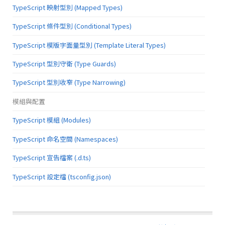
TypeScript 映射型別 (Mapped Types)
TypeScript 條件型別 (Conditional Types)
TypeScript 模版字面量型別 (Template Literal Types)
TypeScript 型別守衛 (Type Guards)
TypeScript 型別收窄 (Type Narrowing)
模組與配置
TypeScript 模組 (Modules)
TypeScript 命名空間 (Namespaces)
TypeScript 宣告檔案 (.d.ts)
TypeScript 設定檔 (tsconfig.json)