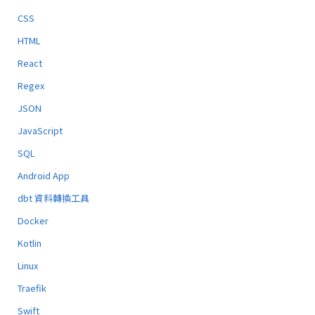
CSS
HTML
React
Regex
JSON
JavaScript
SQL
Android App
dbt 資料轉換工具
Docker
Kotlin
Linux
Traefik
Swift