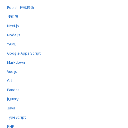
Fooish 程式技術
技術誌
Next.js
Node.js
YAML
Google Apps Script
Markdown
Vue.js
Git
Pandas
jQuery
Java
TypeScript
PHP