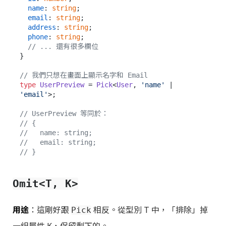
name
: 
string
;

email
: 
string
;

address
: 
string
;

phone
: 
string
;

// ... 還有很多欄位
}

// 我們只想在畫面上顯示名字和 Email
type
UserPreview
 = 
Pick
<
User
, 
'name'
 | 
'email'
>;

// UserPreview 等同於：
// {
//   name: string;
//   email: string;
// }
Omit<T, K>
用途
：這剛好跟
相反。從型別 T 中，「排除」掉
Pick
一組屬性 K，保留剩下的。