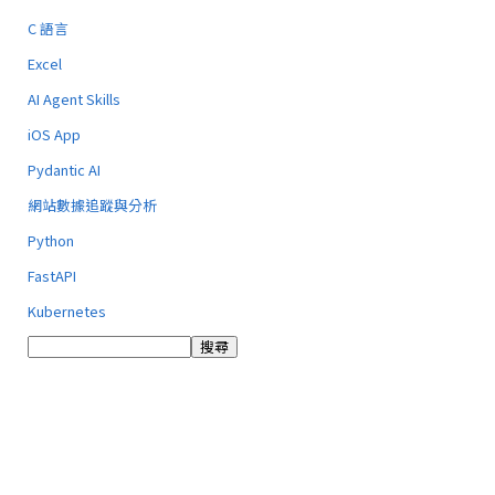
C 語言
Excel
AI Agent Skills
iOS App
Pydantic AI
網站數據追蹤與分析
Python
FastAPI
Kubernetes