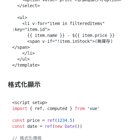
  </select>

  <ul>

    <li v-for="item in filteredItems" 
:key="item.id">

      {{ item.name }} - ${{ item.price }}

      <span v-if="!item.inStock">(無庫存)
</span>

    </li>

  </ul>

格式化顯示
import
 { ref, computed } 
from
'vue'
const
 price = 
ref
(
1234.5
const
 date = 
ref
(
new
Date
())

// 格式化價格