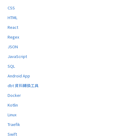
CSS
HTML
React
Regex
JSON
JavaScript
SQL
Android App
dbt 資料轉換工具
Docker
Kotlin
Linux
Traefik
Swift