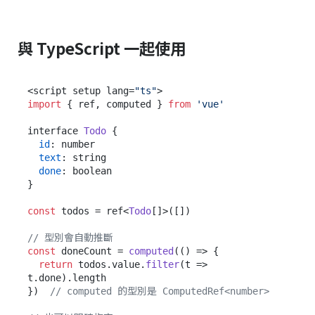
與 TypeScript 一起使用
<script setup lang=
"ts"
import
 { ref, computed } 
from
'vue'
interface 
Todo
 {

id
: number

text
: string

done
: boolean

}

const
 todos = ref<
Todo
[]>([])

// 型別會自動推斷
const
 doneCount = 
computed
(
() =>
 {

return
 todos.
value
.
filter
(
t
 =>
t.
done
).
length
})  
// computed 的型別是 ComputedRef<number>