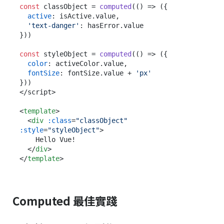
const
 classObject = 
computed
(
() =>
 ({

active
: isActive.
value
,

'text-danger'
: hasError.
value
}))

const
 styleObject = 
computed
(
() =>
 ({

color
: activeColor.
value
,

fontSize
: fontSize.
value
 + 
'px'
}))

</script>

<
template
>
<
div
:class
=
"classObject"
:style
=
"styleObject"
>
    Hello Vue!

</
div
>
</
template
>
Computed 最佳實踐