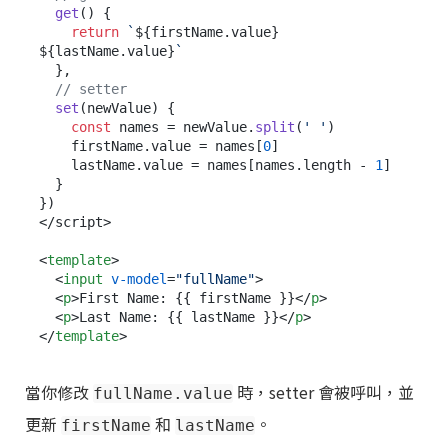
get
(
) {

return
`
${firstName.value}
${lastName.value}
`
  },

// setter
set
(
newValue
) {

const
 names = newValue.
split
(
' '
)

    firstName.
value
 = names[
0
]

    lastName.
value
 = names[names.
length
 - 
1
]

  }

})

</script>

<
template
>
<
input
v-model
=
"fullName"
>
<
p
>
First Name: {{ firstName }}
</
p
>
<
p
>
Last Name: {{ lastName }}
</
p
>
</
template
>
當你修改
時，setter 會被呼叫，並
fullName.value
更新
和
。
firstName
lastName