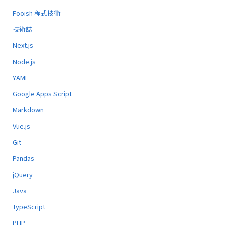
Fooish 程式技術
技術誌
Next.js
Node.js
YAML
Google Apps Script
Markdown
Vue.js
Git
Pandas
jQuery
Java
TypeScript
PHP