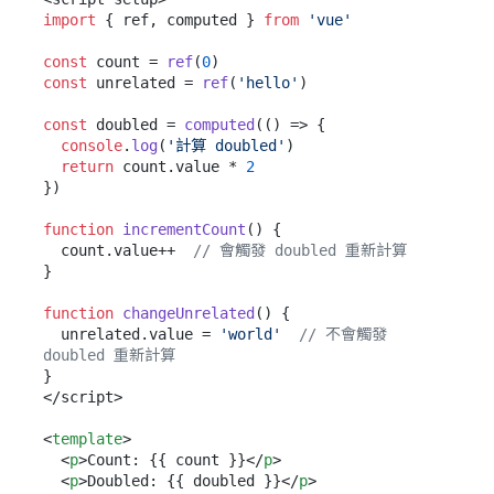
import
 { ref, computed } 
from
'vue'
const
 count = 
ref
(
0
const
 unrelated = 
ref
(
'hello'
)

const
 doubled = 
computed
(
() =>
 {

console
.
log
(
'計算 doubled'
)

return
 count.
value
 * 
2
})

function
incrementCount
(
) {

  count.
value
++  
// 會觸發 doubled 重新計算
}

function
changeUnrelated
(
) {

  unrelated.
value
 = 
'world'
// 不會觸發 
doubled 重新計算
}

</script>

<
template
>
<
p
>
Count: {{ count }}
</
p
>
<
p
>
Doubled: {{ doubled }}
</
p
>