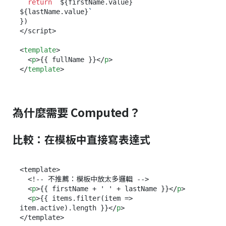
return
`
${firstName.value}
${lastName.value}
`
})

</script>

<
template
>
<
p
>
{{ fullName }}
</
p
>
</
template
>
為什麼需要 Computed？
比較：在模板中直接寫表達式
<template>

  <!-- 不推薦：模板中放太多邏輯 -->

<
p
>
{{ firstName + ' ' + lastName }}
</
p
>
<
p
>
{{ items.filter(item => 
item.active).length }}
</
p
>