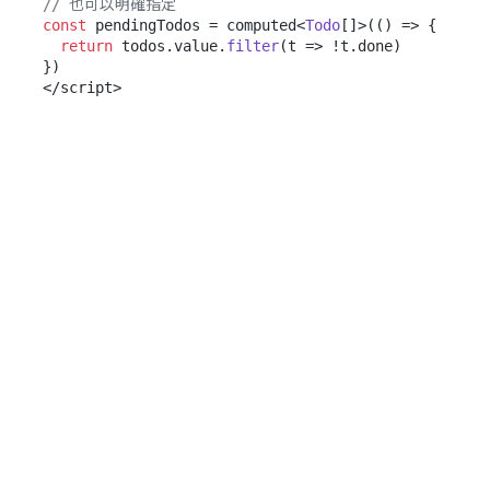
// 也可以明確指定
const
 pendingTodos = computed<
Todo
[]>(
() =>
 {

return
 todos.
value
.
filter
(
t
 =>
 !t.
done
)

})
