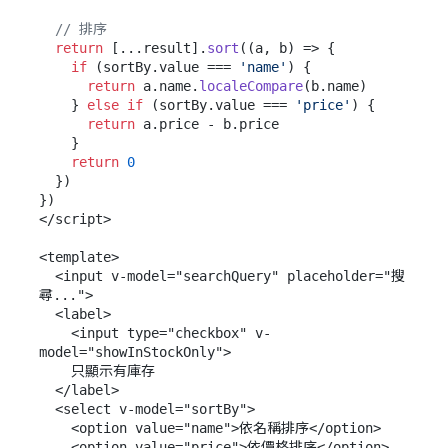
// 排序
return
 [...result].
sort
(
(
a, b
) =>
 {

if
 (sortBy.
value
 === 
'name'
) {

return
 a.
name
.
localeCompare
(b.
name
)

    } 
else
if
 (sortBy.
value
 === 
'price'
) {

return
 a.
price
 - b.
price
    }

return
0
  })

})

</script>

<template>

  <input v-model="searchQuery" placeholder="搜
尋...">

  <label>

    <input type="checkbox" v-
model="showInStockOnly">

    只顯示有庫存

  </label>

  <select v-model="sortBy">

    <option value="name">依名稱排序</option>

    <option value="price">依價格排序</option>
