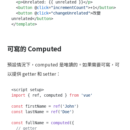
<
p
>
Unrelated: {{ unrelated }}
</
p
>
<
button
 @
click
=
"incrementCount"
>
+1
</
button
>
<
button
 @
click
=
"changeUnrelated"
>
改變 
unrelated
</
button
>
</
template
>
可寫的 Computed
預設情況下，computed 是唯讀的。如果需要可寫，可
以提供 getter 和 setter：
import
 { ref, computed } 
from
'vue'
const
 firstName = 
ref
(
'John'
const
 lastName = 
ref
(
'Doe'
)

const
 fullName = 
computed
({

// getter