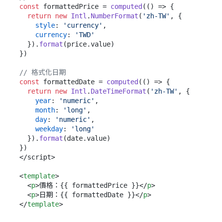
const
 formattedPrice = 
computed
(
() =>
 {

return
new
Intl
.
NumberFormat
(
'zh-TW'
, {

style
: 
'currency'
,

currency
: 
'TWD'
  }).
format
(price.
value
)

})

// 格式化日期
const
 formattedDate = 
computed
(
() =>
 {

return
new
Intl
.
DateTimeFormat
(
'zh-TW'
, {

year
: 
'numeric'
,

month
: 
'long'
,

day
: 
'numeric'
,

weekday
: 
'long'
  }).
format
(date.
value
)

})

</script>

<
template
>
<
p
>
價格：{{ formattedPrice }}
</
p
>
<
p
>
日期：{{ formattedDate }}
</
p
>
</
template
>