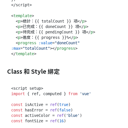
</script>

<
template
>
<
p
>
總計：{{ totalCount }} 項
</
p
>
<
p
>
已完成：{{ doneCount }} 項
</
p
>
<
p
>
待完成：{{ pendingCount }} 項
</
p
>
<
p
>
進度：{{ progress }}%
</
p
>
<
progress
:value
=
"doneCount"
:max
=
"totalCount"
>
</
progress
>
</
template
>
Class 和 Style 綁定
import
 { ref, computed } 
from
'vue'
const
 isActive = 
ref
(
true
const
 hasError = 
ref
(
false
const
 activeColor = 
ref
(
'blue'
const
 fontSize = 
ref
(
16
)
