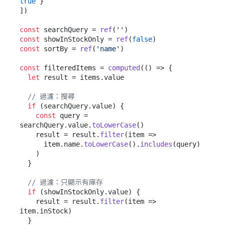
true
 }

])

const
 searchQuery = 
ref
(
''
const
 showInStockOnly = 
ref
(
false
const
 sortBy = 
ref
(
'name'
)

const
 filteredItems = 
computed
(
() =>
 {

let
 result = items.
value
// 過濾：搜尋
if
 (searchQuery.
value
) {

const
 query = 
searchQuery.
value
.
toLowerCase
()

    result = result.
filter
(
item
 =>
      item.
name
.
toLowerCase
().
includes
(query)

    )

  }

// 過濾：只顯示有庫存
if
 (showInStockOnly.
value
) {

    result = result.
filter
(
item
 =>
item.
inStock
)

  }
