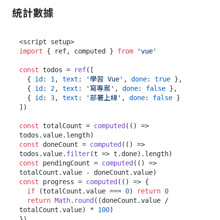
統計數據
import
 { ref, computed } 
from
'vue'
const
 todos = 
ref
([

  { 
id
: 
1
, 
text
: 
'學習 Vue'
, 
done
: 
true
 },

  { 
id
: 
2
, 
text
: 
'寫專案'
, 
done
: 
false
 },

  { 
id
: 
3
, 
text
: 
'部署上線'
, 
done
: 
false
 }

])

const
 totalCount = 
computed
(
() =>
todos.
value
.
length
const
 doneCount = 
computed
(
() =>
todos.
value
.
filter
(
t
 =>
 t.
done
).
length
const
 pendingCount = 
computed
(
() =>
totalCount.
value
 - doneCount.
value
const
 progress = 
computed
(
() =>
 {

if
 (totalCount.
value
 === 
0
) 
return
0
return
Math
.
round
((doneCount.
value
 / 
totalCount.
value
) * 
100
)

})
