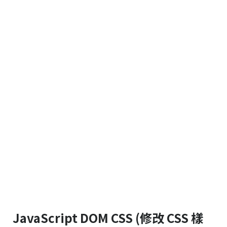
JavaScript DOM CSS (修改 CSS 樣