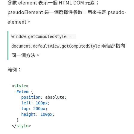
參數 element 表示一個 HTML DOM 元素；
pseudoElement 是一個選擇性參數，用來指定 pseudo-
element。
window.getComputedStyle ===
兩個都指向
document.defaultView.getComputedStyle
同一個方法。
範例：
<
style
>
#elem
 {

position
: absolute;

left
: 
100px
;

top
: 
200px
;

height
: 
100px
;

</
style
>