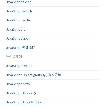
JavaScript if else
JavaScript switch
JavaScript while
JavaScript for
JavaScript label
JavaScript 例外處理
物件與陣列
JavaScript Object
JavaScript Object.groupBy() 資料分組
JavaScript Array
JavaScript Array at()
JavaScript Array findLast()