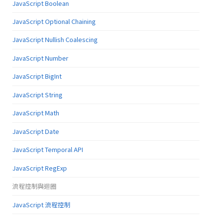
JavaScript Boolean
JavaScript Optional Chaining
JavaScript Nullish Coalescing
JavaScript Number
JavaScript BigInt
JavaScript String
JavaScript Math
JavaScript Date
JavaScript Temporal API
JavaScript RegExp
流程控制與迴圈
JavaScript 流程控制