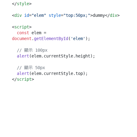
</
style
>
<
div
id
=
"elem"
style
=
"top:50px;"
>
dummy
</
div
>
<
script
>
const
 elem = 
document
.
getElementById
(
'elem'
);

// 顯示 100px
alert
(elem.
currentStyle
.
height
);

// 顯示 50px
alert
(elem.
currentStyle
.
top
</
script
>