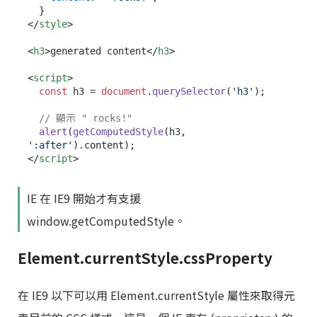
</
style
>
<
h3
>
generated content
</
h3
>
<
script
>
const
 h3 = 
document
.
querySelector
(
'h3'
);

// 顯示 " rocks!"
alert
(
getComputedStyle
(h3, 
':after'
).
content
</
script
>
IE 在 IE9 開始才有支援
window.getComputedStyle。
Element.currentStyle.cssProperty
在 IE9 以下可以用 Element.currentStyle 屬性來取得元