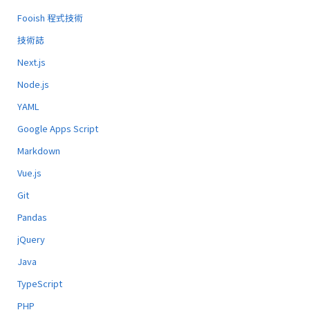
Fooish 程式技術
技術誌
Next.js
Node.js
YAML
Google Apps Script
Markdown
Vue.js
Git
Pandas
jQuery
Java
TypeScript
PHP