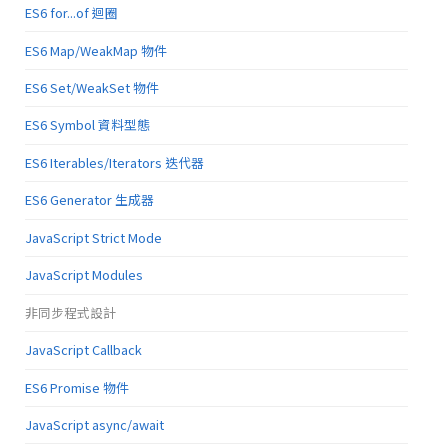
ES6 for...of 迴圈
ES6 Map/WeakMap 物件
ES6 Set/WeakSet 物件
ES6 Symbol 資料型態
ES6 Iterables/Iterators 迭代器
ES6 Generator 生成器
JavaScript Strict Mode
JavaScript Modules
非同步程式設計
JavaScript Callback
ES6 Promise 物件
JavaScript async/await