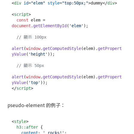
<
div
id
=
"elem"
style
=
"top:50px;"
>
dummy
</
div
>
<
script
>
const
 elem = 
document
.
getElementById
(
'elem'
);

// 顯示 100px
alert
(
window
.
getComputedStyle
(elem).
getPropert
yValue
(
'height'
));

// 顯示 50px
alert
(
window
.
getComputedStyle
(elem).
getPropert
yValue
(
'top'
</
script
>
pseudo-element 的例子：
<
style
>
h3
::after
 {

content
: 
' rocks!'
;
