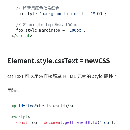
// 將背景顏色改為紅色
  foo.
style
[
'background-color'
] = 
'#f00'
;

// 將 margin-top 設為 100px
  foo.
style
.
marginTop
 = 
'100px'
</
script
>
Element.style.cssText = newCSS
cssText 可以用來直接讀寫 HTML 元素的 style 屬性。
用法：
<
p
id
=
"foo"
>
hello world
</
p
>
<
script
>
const
 foo = 
document
.
getElementById
(
'foo'
);
