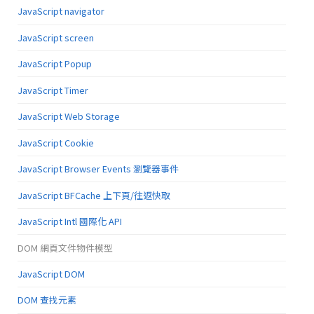
JavaScript navigator
JavaScript screen
JavaScript Popup
JavaScript Timer
JavaScript Web Storage
JavaScript Cookie
JavaScript Browser Events 瀏覽器事件
JavaScript BFCache 上下頁/往返快取
JavaScript Intl 國際化 API
DOM 網頁文件物件模型
JavaScript DOM
DOM 查找元素