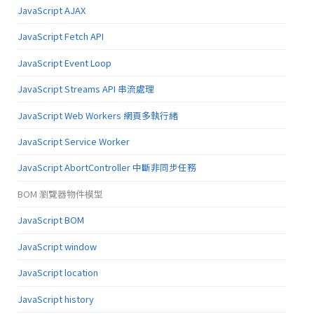
JavaScript AJAX
JavaScript Fetch API
JavaScript Event Loop
JavaScript Streams API 串流處理
JavaScript Web Workers 網頁多執行緒
JavaScript Service Worker
JavaScript AbortController 中斷非同步任務
BOM 瀏覽器物件模型
JavaScript BOM
JavaScript window
JavaScript location
JavaScript history