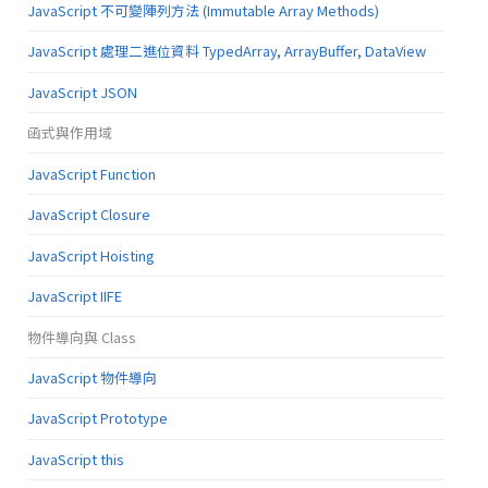
JavaScript 不可變陣列方法 (Immutable Array Methods)
JavaScript 處理二進位資料 TypedArray, ArrayBuffer, DataView
JavaScript JSON
函式與作用域
JavaScript Function
JavaScript Closure
JavaScript Hoisting
JavaScript IIFE
物件導向與 Class
JavaScript 物件導向
JavaScript Prototype
JavaScript this