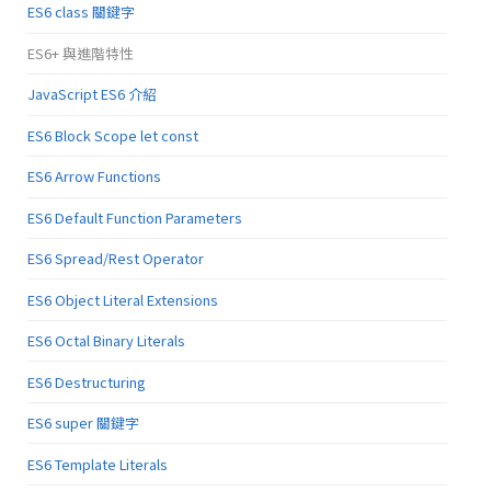
ES6 class 關鍵字
ES6+ 與進階特性
JavaScript ES6 介紹
ES6 Block Scope let const
ES6 Arrow Functions
ES6 Default Function Parameters
ES6 Spread/Rest Operator
ES6 Object Literal Extensions
ES6 Octal Binary Literals
ES6 Destructuring
ES6 super 關鍵字
ES6 Template Literals