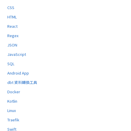
CSS
HTML
React
Regex
JSON
JavaScript
SQL
Android App
dbt 資料轉換工具
Docker
Kotlin
Linux
Traefik
Swift