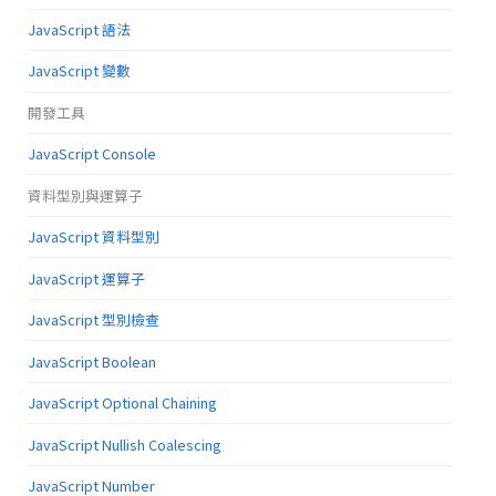
JavaScript 語法
JavaScript 變數
開發工具
JavaScript Console
資料型別與運算子
JavaScript 資料型別
JavaScript 運算子
JavaScript 型別檢查
JavaScript Boolean
JavaScript Optional Chaining
JavaScript Nullish Coalescing
JavaScript Number