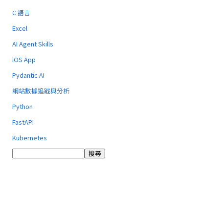
C 語言
Excel
AI Agent Skills
iOS App
Pydantic AI
網站數據追蹤與分析
Python
FastAPI
Kubernetes