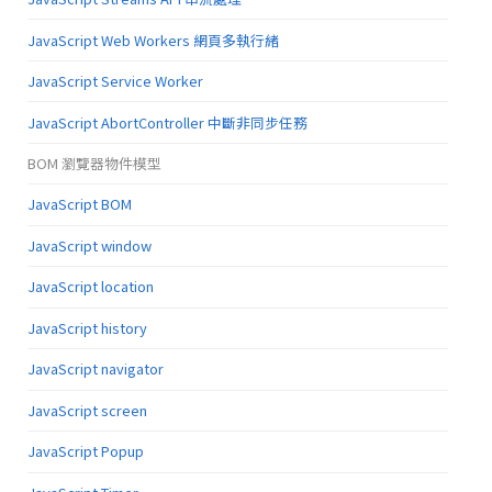
JavaScript Web Workers 網頁多執行緒
JavaScript Service Worker
JavaScript AbortController 中斷非同步任務
BOM 瀏覽器物件模型
JavaScript BOM
JavaScript window
JavaScript location
JavaScript history
JavaScript navigator
JavaScript screen
JavaScript Popup