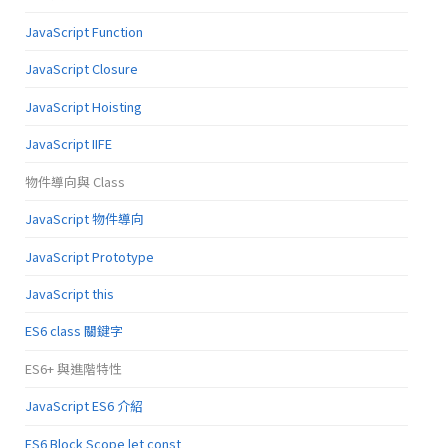
JavaScript Function
JavaScript Closure
JavaScript Hoisting
JavaScript IIFE
物件導向與 Class
JavaScript 物件導向
JavaScript Prototype
JavaScript this
ES6 class 關鍵字
ES6+ 與進階特性
JavaScript ES6 介紹
ES6 Block Scope let const