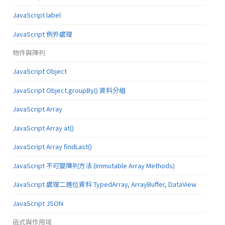
JavaScript label
JavaScript 例外處理
物件與陣列
JavaScript Object
JavaScript Object.groupBy() 資料分組
JavaScript Array
JavaScript Array at()
JavaScript Array findLast()
JavaScript 不可變陣列方法 (Immutable Array Methods)
JavaScript 處理二進位資料 TypedArray, ArrayBuffer, DataView
JavaScript JSON
函式與作用域