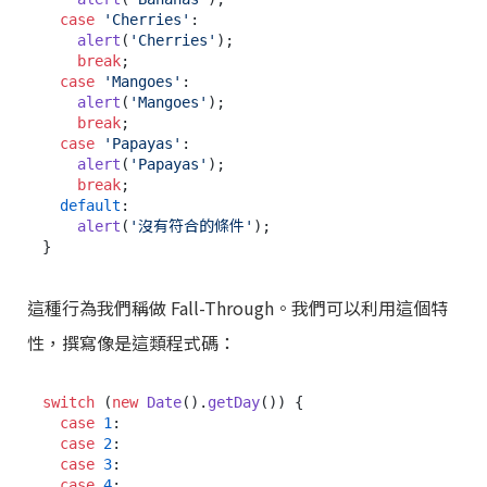
case
'Cherries'
:

alert
(
'Cherries'
);

break
;

case
'Mangoes'
:

alert
(
'Mangoes'
);

break
;

case
'Papayas'
:

alert
(
'Papayas'
);

break
;

default
:

alert
(
'沒有符合的條件'
);

這種行為我們稱做 Fall-Through。我們可以利用這個特
性，撰寫像是這類程式碼：
switch
 (
new
Date
().
getDay
()) {

case
1
:

case
2
:

case
3
:

case
4
:
