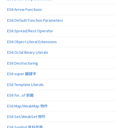
ES6 Arrow Functions
ES6 Default Function Parameters
ES6 Spread/Rest Operator
ES6 Object Literal Extensions
ES6 Octal Binary Literals
ES6 Destructuring
ES6 super 關鍵字
ES6 Template Literals
ES6 for...of 迴圈
ES6 Map/WeakMap 物件
ES6 Set/WeakSet 物件
ES6 Symbol 資料型態