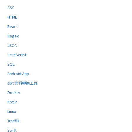
CSS
HTML
React
Regex
JSON
JavaScript
SQL
Android App
dbt 資料轉換工具
Docker
Kotlin
Linux
Traefik
Swift