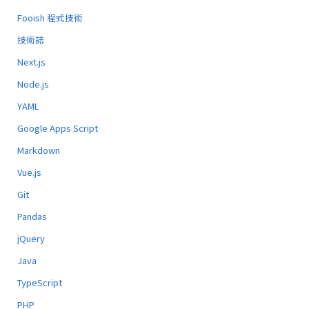
Fooish 程式技術
技術誌
Next.js
Node.js
YAML
Google Apps Script
Markdown
Vue.js
Git
Pandas
jQuery
Java
TypeScript
PHP