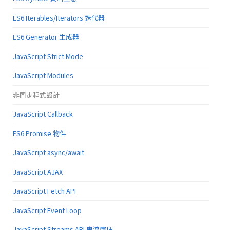
ES6 Iterables/Iterators 迭代器
ES6 Generator 生成器
JavaScript Strict Mode
JavaScript Modules
非同步程式設計
JavaScript Callback
ES6 Promise 物件
JavaScript async/await
JavaScript AJAX
JavaScript Fetch API
JavaScript Event Loop
JavaScript Streams API 串流處理