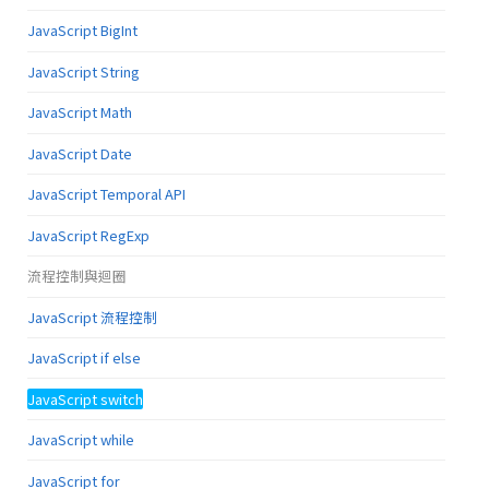
JavaScript BigInt
JavaScript String
JavaScript Math
JavaScript Date
JavaScript Temporal API
JavaScript RegExp
流程控制與迴圈
JavaScript 流程控制
JavaScript if else
JavaScript switch
JavaScript while
JavaScript for