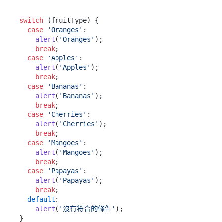
switch
 (fruitType) {

case
'Oranges'
:

alert
(
'Oranges'
);

break
;

case
'Apples'
:

alert
(
'Apples'
);

break
;

case
'Bananas'
:

alert
(
'Bananas'
);

break
;

case
'Cherries'
:

alert
(
'Cherries'
);

break
;

case
'Mangoes'
:

alert
(
'Mangoes'
);

break
;

case
'Papayas'
:

alert
(
'Papayas'
);

break
;

default
:

alert
(
'沒有符合的條件'
);
