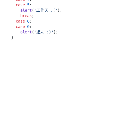
case
5
:

alert
(
'工作天 :('
);

break
;

case
6
:

case
0
:

alert
(
'週末 :)'
);
