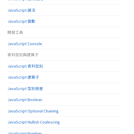
JavaScript 語法
JavaScript 變數
開發工具
JavaScript Console
資料型別與運算子
JavaScript 資料型別
JavaScript 運算子
JavaScript 型別檢查
JavaScript Boolean
JavaScript Optional Chaining
JavaScript Nullish Coalescing
JavaScript Number