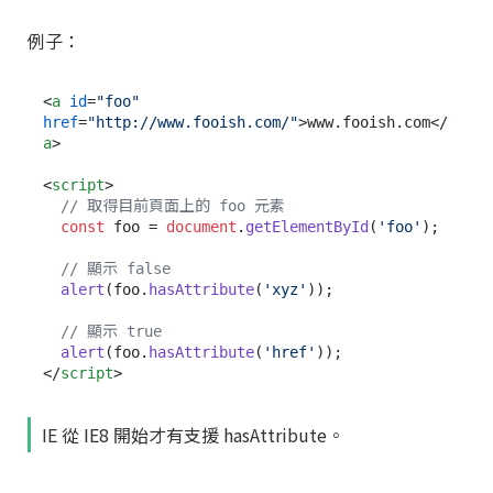
例子：
<
a
id
=
"foo"
href
=
"http://www.fooish.com/"
>
www.fooish.com
</
a
>
<
script
>
// 取得目前頁面上的 foo 元素
const
 foo = 
document
.
getElementById
(
'foo'
);

// 顯示 false
alert
(foo.
hasAttribute
(
'xyz'
));

// 顯示 true
alert
(foo.
hasAttribute
(
'href'
</
script
>
IE 從 IE8 開始才有支援 hasAttribute。