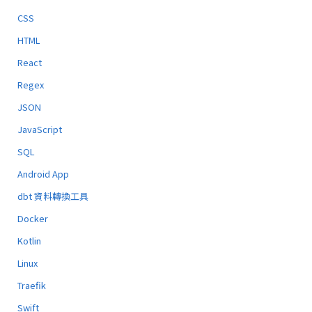
CSS
HTML
React
Regex
JSON
JavaScript
SQL
Android App
dbt 資料轉換工具
Docker
Kotlin
Linux
Traefik
Swift