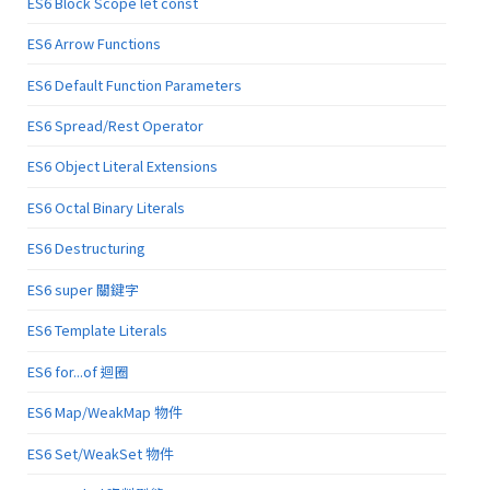
ES6 Block Scope let const
ES6 Arrow Functions
ES6 Default Function Parameters
ES6 Spread/Rest Operator
ES6 Object Literal Extensions
ES6 Octal Binary Literals
ES6 Destructuring
ES6 super 關鍵字
ES6 Template Literals
ES6 for...of 迴圈
ES6 Map/WeakMap 物件
ES6 Set/WeakSet 物件