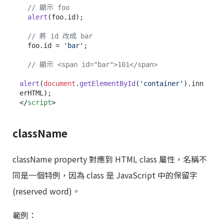
// 顯示 foo
alert
(foo.
id
);

// 將 id 改成 bar
  foo.
id
 = 
'bar'
;

// 顯示 <span id="bar">101</span>
alert
(
document
.
getElementById
(
'container'
).
inn
erHTML
</
script
>
className
className property 對應到 HTML class 屬性，名稱不
同是一個特例，因為 class 是 JavaScript 中的保留字
(reserved word)。
範例：