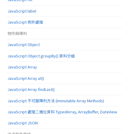
JavaScript label
JavaScript 例外處理
物件與陣列
JavaScript Object
JavaScript Object.groupBy() 資料分組
JavaScript Array
JavaScript Array at()
JavaScript Array findLast()
JavaScript 不可變陣列方法 (Immutable Array Methods)
JavaScript 處理二進位資料 TypedArray, ArrayBuffer, DataView
JavaScript JSON