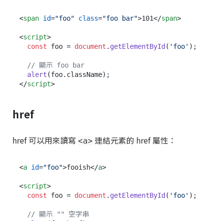
<
span
id
=
"foo"
class
=
"foo bar"
>
101
</
span
>
<
script
>
const
 foo = 
document
.
getElementById
(
'foo'
);

// 顯示 foo bar
alert
(foo.
className
</
script
>
href
href 可以用來讀寫
連結元素的 href 屬性：
<a>
<
a
id
=
"foo"
>
fooish
</
a
>
<
script
>
const
 foo = 
document
.
getElementById
(
'foo'
);

// 顯示 "" 空字串