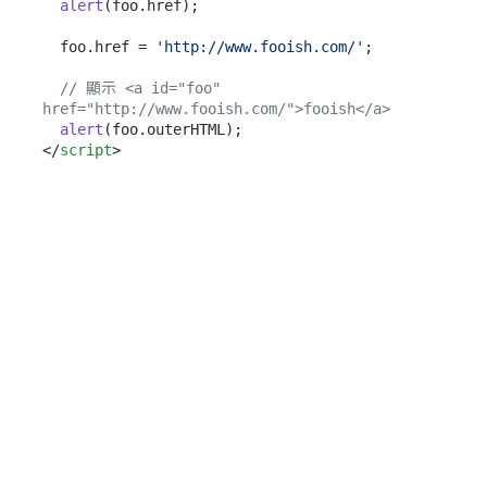
alert
(foo.
href
);

  foo.
href
 = 
'http://www.fooish.com/'
;

// 顯示 <a id="foo" 
href="http://www.fooish.com/">fooish</a>
alert
(foo.
outerHTML
</
script
>