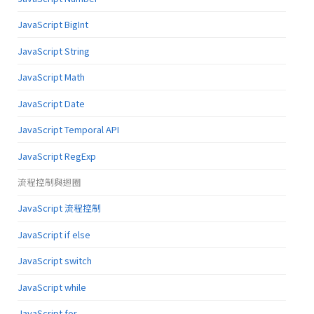
JavaScript BigInt
JavaScript String
JavaScript Math
JavaScript Date
JavaScript Temporal API
JavaScript RegExp
流程控制與迴圈
JavaScript 流程控制
JavaScript if else
JavaScript switch
JavaScript while
JavaScript for