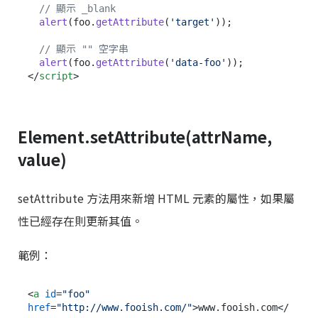
// 顯示 _blank
alert
(foo.
getAttribute
(
'target'
));

// 顯示 "" 空字串
alert
(foo.
getAttribute
(
'data-foo'
</
script
>
Element.setAttribute(attrName,
value)
setAttribute 方法用來新增 HTML 元素的屬性，如果屬
性已經存在則更新其值。
範例：
<
a
id
=
"foo"
href
=
"http://www.fooish.com/"
>
www.fooish.com
</