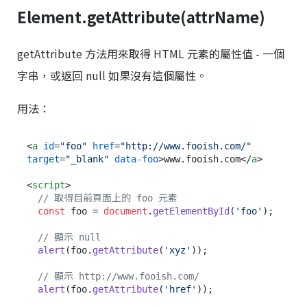
Element.getAttribute(attrName)
getAttribute 方法用來取得 HTML 元素的屬性值 - 一個
字串，或返回 null 如果沒有這個屬性。
用法：
<
a
id
=
"foo"
href
=
"http://www.fooish.com/"
target
=
"_blank"
data-foo
>
www.fooish.com
</
a
>
<
script
>
// 取得目前頁面上的 foo 元素
const
 foo = 
document
.
getElementById
(
'foo'
);

// 顯示 null
alert
(foo.
getAttribute
(
'xyz'
));

// 顯示 http://www.fooish.com/
alert
(foo.
getAttribute
(
'href'
));
