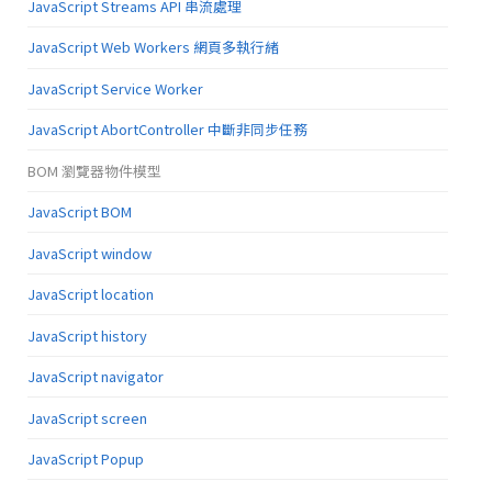
JavaScript Streams API 串流處理
JavaScript Web Workers 網頁多執行緒
JavaScript Service Worker
JavaScript AbortController 中斷非同步任務
BOM 瀏覽器物件模型
JavaScript BOM
JavaScript window
JavaScript location
JavaScript history
JavaScript navigator
JavaScript screen
JavaScript Popup