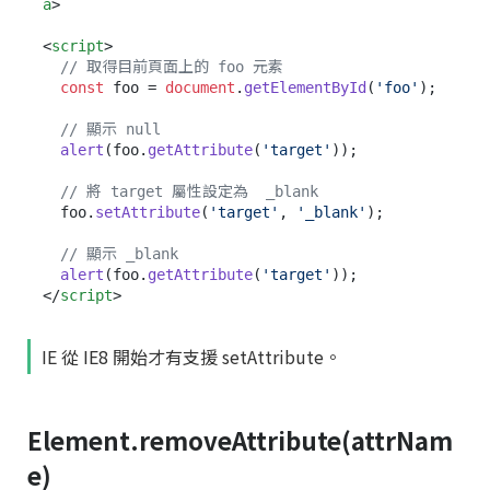
a
>
<
script
>
// 取得目前頁面上的 foo 元素
const
 foo = 
document
.
getElementById
(
'foo'
);

// 顯示 null
alert
(foo.
getAttribute
(
'target'
));

// 將 target 屬性設定為  _blank
  foo.
setAttribute
(
'target'
, 
'_blank'
);

// 顯示 _blank
alert
(foo.
getAttribute
(
'target'
</
script
>
IE 從 IE8 開始才有支援 setAttribute。
Element.removeAttribute(attrNam
e)