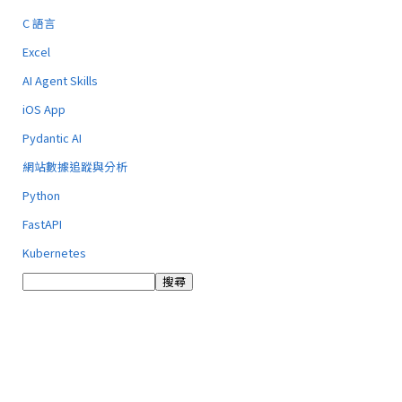
C 語言
Excel
AI Agent Skills
iOS App
Pydantic AI
網站數據追蹤與分析
Python
FastAPI
Kubernetes