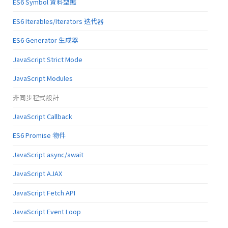
ES6 Symbol 資料型態
ES6 Iterables/Iterators 迭代器
ES6 Generator 生成器
JavaScript Strict Mode
JavaScript Modules
非同步程式設計
JavaScript Callback
ES6 Promise 物件
JavaScript async/await
JavaScript AJAX
JavaScript Fetch API
JavaScript Event Loop