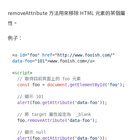
removeAttribute 方法用來移除 HTML 元素的某個屬
性。
例子：
<
a
id
=
"foo"
href
=
"http://www.fooish.com/"
data-foo
=
"101"
>
www.fooish.com
</
a
>
<
script
>
// 取得目前頁面上的 foo 元素
const
 foo = 
document
.
getElementById
(
'foo'
);

// 顯示 101
alert
(foo.
getAttribute
(
'data-foo'
));

// 將 target 屬性設定為  _blank
  foo.
removeAttribute
(
'data-foo'
);

// 顯示 null
alert
(foo.
getAttribute
(
'data-foo'