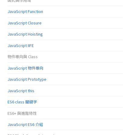
函式與作用域
JavaScript Function
JavaScript Closure
JavaScript Hoisting
JavaScript IIFE
物件導向與 Class
JavaScript 物件導向
JavaScript Prototype
JavaScript this
ES6 class 關鍵字
ES6+ 與進階特性
JavaScript ES6 介紹