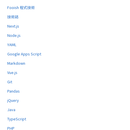
Fooish 程式技術
技術誌
Next.js
Node.js
YAML
Google Apps Script
Markdown
Vue.js
Git
Pandas
jQuery
Java
TypeScript
PHP