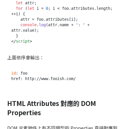
let
 attr;

for
 (
let
 i = 
0
; i < foo.
attributes
.
length
; 
++i) {

    attr = foo.
attributes
[i];

console
.
log
(attr.
name
 + 
': '
 + 
attr.
value
);

</
script
>
上面依序會輸出：
id
: foo

HTML Attributes 對應的 DOM
Properties
DOM 元素物件上有不同類型的 Properties 直接對應到