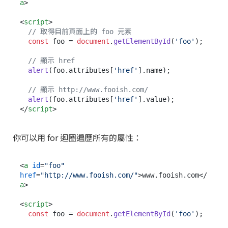
a
>
<
script
>
// 取得目前頁面上的 foo 元素
const
 foo = 
document
.
getElementById
(
'foo'
);

// 顯示 href
alert
(foo.
attributes
[
'href'
].
name
);

// 顯示 http://www.fooish.com/
alert
(foo.
attributes
[
'href'
].
value
</
script
>
你可以用 for 迴圈遍歷所有的屬性：
<
a
id
=
"foo"
href
=
"http://www.fooish.com/"
>
www.fooish.com
</
a
>
<
script
>
const
 foo = 
document
.
getElementById
(
'foo'
);
