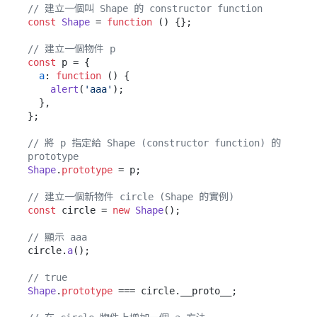
// 建立一個叫 Shape 的 constructor function
const
Shape
 = 
function
 (
) {};

// 建立一個物件 p
const
 p = {

a
: 
function
 (
) {

alert
(
'aaa'
);

  },

};

// 將 p 指定給 Shape (constructor function) 的 
prototype
Shape
.
prototype
 = p;

// 建立一個新物件 circle (Shape 的實例)
const
 circle = 
new
Shape
();

// 顯示 aaa
circle.
a
();

// true
Shape
.
prototype
 === circle.
__proto__
;
