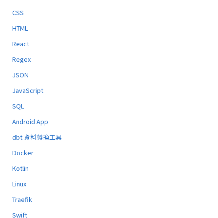
CSS
HTML
React
Regex
JSON
JavaScript
SQL
Android App
dbt 資料轉換工具
Docker
Kotlin
Linux
Traefik
Swift