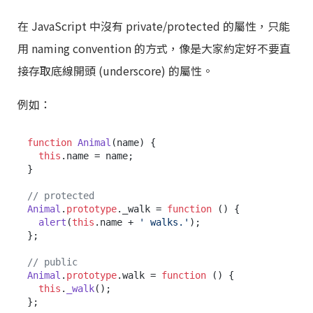
在 JavaScript 中沒有 private/protected 的屬性，只能
用 naming convention 的方式，像是大家約定好不要直
接存取底線開頭 (underscore) 的屬性。
例如：
function
Animal
(
name
) {

this
.
name
 = name;

}

// protected
Animal
.
prototype
.
_walk
 = 
function
 (
) {

alert
(
this
.
name
 + 
' walks.'
);

};

// public
Animal
.
prototype
.
walk
 = 
function
 (
) {

this
.
_walk
();

};
