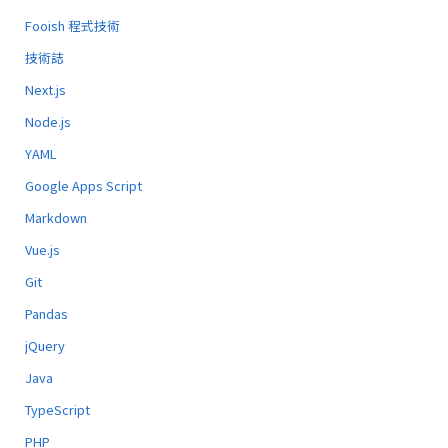
Fooish 程式技術
技術誌
Next.js
Node.js
YAML
Google Apps Script
Markdown
Vue.js
Git
Pandas
jQuery
Java
TypeScript
PHP