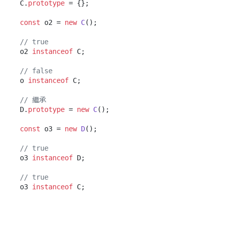
C.
prototype
 = {};

const
 o2 = 
new
C
();

// true
o2 
instanceof
 C;

// false
o 
instanceof
 C;

// 繼承
D.
prototype
 = 
new
C
();

const
 o3 = 
new
D
();

// true
o3 
instanceof
 D;

// true
o3 
instanceof