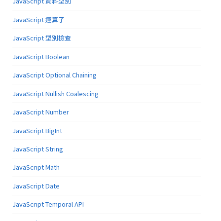
JavaScript 資料型別
JavaScript 運算子
JavaScript 型別檢查
JavaScript Boolean
JavaScript Optional Chaining
JavaScript Nullish Coalescing
JavaScript Number
JavaScript BigInt
JavaScript String
JavaScript Math
JavaScript Date
JavaScript Temporal API