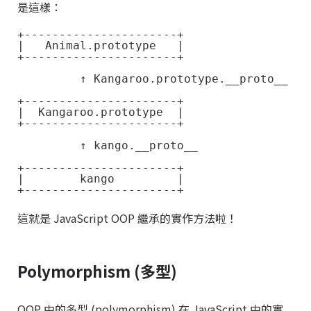
是這樣：
+----------------------+

|   Animal.prototype   | 

+----------------------+

         ↑ Kangaroo.prototype.__proto__

+----------------------+

|  Kangaroo.prototype  | 

+----------------------+

         ↑ kango.__proto__

+----------------------+

|        kango         | 

這就是 JavaScript OOP 繼承的實作方法啦！
Polymorphism (多型)
OOP 中的多型 (polymorphism) 在 JavaScript 中的實