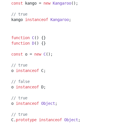
const
 kango = 
new
Kangaroo
();

// true
kango 
instanceof
Kangaroo
function
C
(
function
D
(
) {}

const
 o = 
new
C
();

// true
o 
instanceof
 C;

// false
o 
instanceof
 D;

// true
o 
instanceof
Object
;

// true
C.
prototype
instanceof
Object
;
