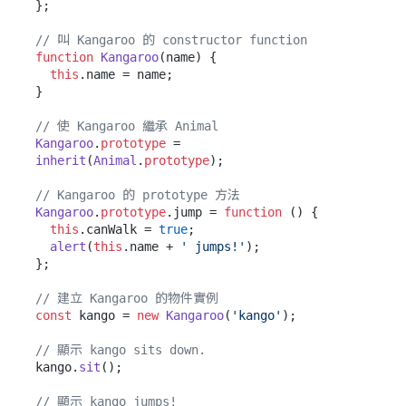
};

// 叫 Kangaroo 的 constructor function
function
Kangaroo
(
name
) {

this
.
name
 = name;

}

// 使 Kangaroo 繼承 Animal
Kangaroo
.
prototype
 = 
inherit
(
Animal
.
prototype
);

// Kangaroo 的 prototype 方法
Kangaroo
.
prototype
.
jump
 = 
function
 (
) {

this
.
canWalk
 = 
true
;

alert
(
this
.
name
 + 
' jumps!'
);

};

// 建立 Kangaroo 的物件實例
const
 kango = 
new
Kangaroo
(
'kango'
);

// 顯示 kango sits down.
kango.
sit
();

// 顯示 kango jumps!