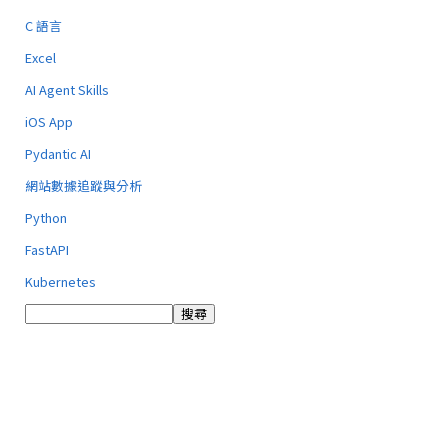
C 語言
Excel
AI Agent Skills
iOS App
Pydantic AI
網站數據追蹤與分析
Python
FastAPI
Kubernetes