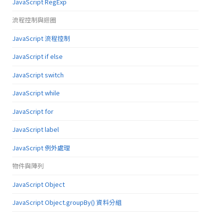
JavaScript RegExp
流程控制與迴圈
JavaScript 流程控制
JavaScript if else
JavaScript switch
JavaScript while
JavaScript for
JavaScript label
JavaScript 例外處理
物件與陣列
JavaScript Object
JavaScript Object.groupBy() 資料分組