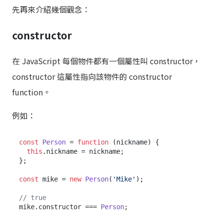
先再來介紹幾個觀念：
constructor
在 JavaScript 每個物件都有一個屬性叫 constructor，
constructor 這屬性指向該物件的 constructor
function。
例如：
const
Person
 = 
function
 (
nickname
) {

this
.
nickname
 = nickname;

};

const
 mike = 
new
Person
(
'Mike'
);

// true
mike.
constructor
 === 
Person