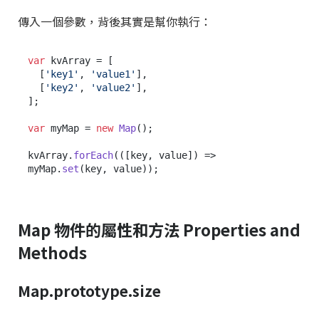
傳入一個參數，背後其實是幫你執行：
var
 kvArray = [

  [
'key1'
, 
'value1'
],

  [
'key2'
, 
'value2'
],

];

var
 myMap = 
new
Map
();

kvArray.
forEach
(
(
[key, value]
) =>
myMap.
set
Map 物件的屬性和方法 Properties and
Methods
Map.prototype.size