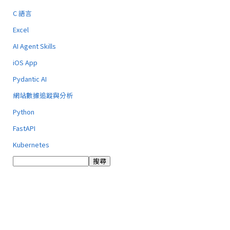
C 語言
Excel
AI Agent Skills
iOS App
Pydantic AI
網站數據追蹤與分析
Python
FastAPI
Kubernetes