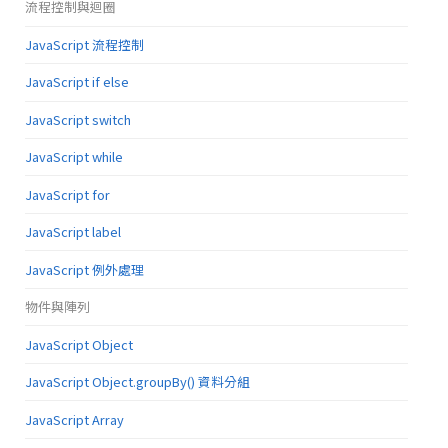
流程控制與迴圈
JavaScript 流程控制
JavaScript if else
JavaScript switch
JavaScript while
JavaScript for
JavaScript label
JavaScript 例外處理
物件與陣列
JavaScript Object
JavaScript Object.groupBy() 資料分組
JavaScript Array