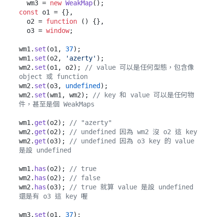
  wm3 = 
new
WeakMap
const
 o1 = {},

  o2 = 
function
 (
) {},

  o3 = 
window
;

wm1.
set
(o1, 
37
);

wm1.
set
(o2, 
'azerty'
);

wm2.
set
(o1, o2); 
// value 可以是任何型態，包含像 
object 或 function
wm2.
set
(o3, 
undefined
);

wm2.
set
(wm1, wm2); 
// key 和 value 可以是任何物
件，甚至是個 WeakMaps
wm1.
get
(o2); 
// "azerty"
wm2.
get
(o2); 
// undefined 因為 wm2 沒 o2 這 key
wm2.
get
(o3); 
// undefined 因為 o3 key 的 value 
是設 undefined
wm1.
has
(o2); 
// true
wm2.
has
(o2); 
// false
wm2.
has
(o3); 
// true 就算 value 是設 undefined 
還是有 o3 這 key 喔
wm3.
set
(o1, 
37
);
