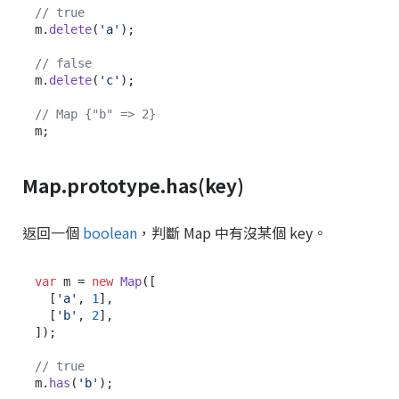
// true
m.
delete
(
'a'
);

// false
m.
delete
(
'c'
);

// Map {"b" => 2}
Map.prototype.has(key)
返回一個
boolean
，判斷 Map 中有沒某個 key。
var
 m = 
new
Map
([

  [
'a'
, 
1
],

  [
'b'
, 
2
],

]);

// true
m.
has
(
'b'
);
