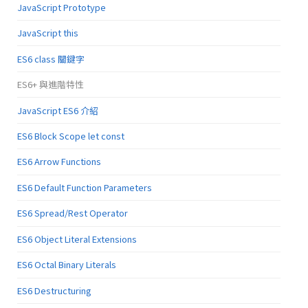
JavaScript Prototype
JavaScript this
ES6 class 關鍵字
ES6+ 與進階特性
JavaScript ES6 介紹
ES6 Block Scope let const
ES6 Arrow Functions
ES6 Default Function Parameters
ES6 Spread/Rest Operator
ES6 Object Literal Extensions
ES6 Octal Binary Literals
ES6 Destructuring