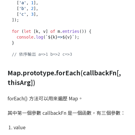
  [
'a'
, 
1
],

  [
'b'
, 
2
],

  [
'c'
, 
3
],

]);

for
 (
let
 [k, v] 
of
 m.
entries
()) {

console
.
log
(
`
${k}
=>
${v}
`
);

}

// 依序輸出 a=>1 b=>2 c=>3
Map.prototype.forEach(callbackFn[,
thisArg])
forEach() 方法可以用來遍歷 Map。
其中第一個參數 callbackFn 是一個函數，有三個參數：
value