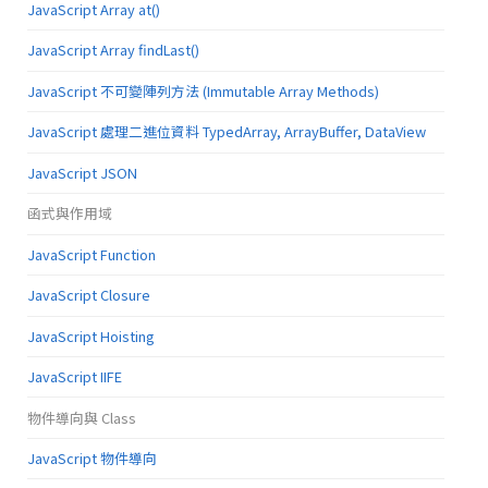
JavaScript Array at()
JavaScript Array findLast()
JavaScript 不可變陣列方法 (Immutable Array Methods)
JavaScript 處理二進位資料 TypedArray, ArrayBuffer, DataView
JavaScript JSON
函式與作用域
JavaScript Function
JavaScript Closure
JavaScript Hoisting
JavaScript IIFE
物件導向與 Class
JavaScript 物件導向