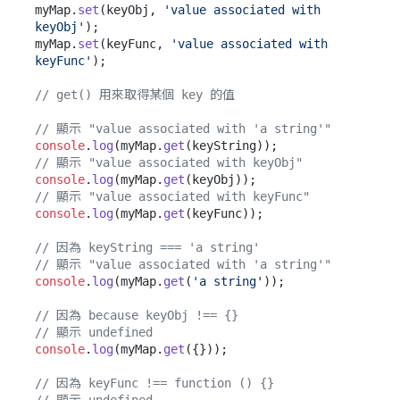
myMap.
set
(keyObj, 
'value associated with 
keyObj'
);

myMap.
set
(keyFunc, 
'value associated with 
keyFunc'
);

// get() 用來取得某個 key 的值
// 顯示 "value associated with 'a string'"
console
.
log
(myMap.
get
// 顯示 "value associated with keyObj"
console
.
log
(myMap.
get
// 顯示 "value associated with keyFunc"
console
.
log
(myMap.
get
(keyFunc));

// 因為 keyString === 'a string'
// 顯示 "value associated with 'a string'"
console
.
log
(myMap.
get
(
'a string'
));

// 因為 because keyObj !== {}
// 顯示 undefined
console
.
log
(myMap.
get
({}));

// 因為 keyFunc !== function () {}