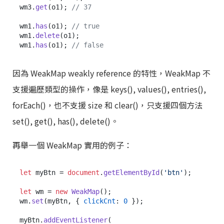
wm3.
get
(o1); 
// 37
wm1.
has
(o1); 
// true
wm1.
delete
(o1);

wm1.
has
(o1); 
// false
因為 WeakMap weakly reference 的特性，WeakMap 不
支援遍歷類型的操作，像是 keys(), values(), entries(),
forEach()，也不支援 size 和 clear()，只支援四個方法
set(), get(), has(), delete()。
再舉一個 WeakMap 實用的例子：
let
 myBtn = 
document
.
getElementById
(
'btn'
);

let
 wm = 
new
WeakMap
();

wm.
set
(myBtn, { 
clickCnt
: 
0
 });

myBtn.
addEventListener
(
