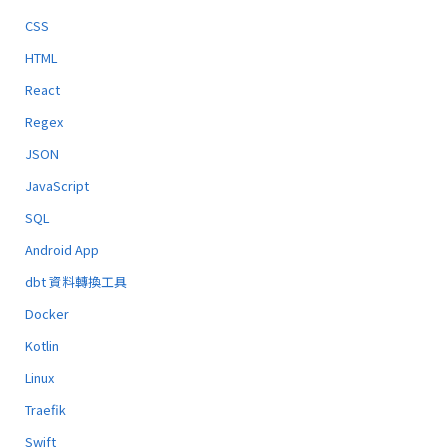
CSS
HTML
React
Regex
JSON
JavaScript
SQL
Android App
dbt 資料轉換工具
Docker
Kotlin
Linux
Traefik
Swift