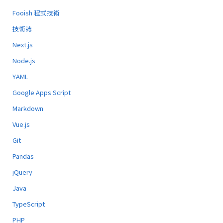
Fooish 程式技術
技術誌
Next.js
Node.js
YAML
Google Apps Script
Markdown
Vue.js
Git
Pandas
jQuery
Java
TypeScript
PHP