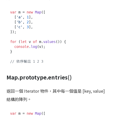
var
 m = 
new
Map
([

  [
'a'
, 
1
],

  [
'b'
, 
2
],

  [
'c'
, 
3
],

]);

for
 (
let
 v 
of
 m.
values
()) {

console
.
log
(v);

}

// 依序輸出 1 2 3
Map.prototype.entries()
返回一個 Iterator 物件，其中每一個值是 [key, value]
結構的陣列。
var
 m = 
new
Map
([
