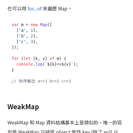
也可以用
for...of
來遍歷 Map。
var
 m = 
new
Map
([

  [
'a'
, 
1
],

  [
'b'
, 
2
],

  [
'c'
, 
3
],

]);

for
 (
let
 [k, v] 
of
 m) {

console
.
log
(
`
${k}
=>
${v}
`
);

}

// 依序輸出 a=>1 b=>2 c=>3
WeakMap
WeakMap 和 Map 資料結構基本上是類似的，唯一的區
別是 WeakMap 只接受 object 當作 key (除了 null 以