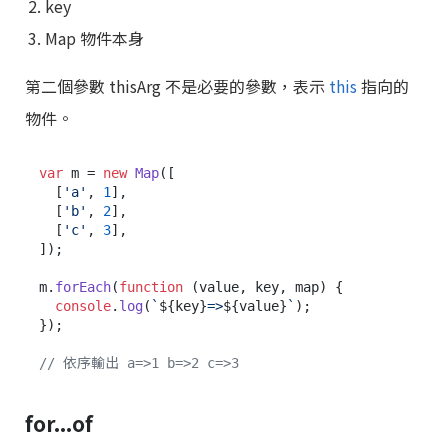
key
Map 物件本身
第二個參數 thisArg 不是必要的參數，表示
this
指向的
物件。
var
 m = 
new
Map
([

  [
'a'
, 
1
],

  [
'b'
, 
2
],

  [
'c'
, 
3
],

]);

m.
forEach
(
function
 (
value, key, map
) {

console
.
log
(
`
${key}
=>
${value}
`
);

});

// 依序輸出 a=>1 b=>2 c=>3
for...of