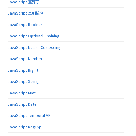
JavaScript 運算子
JavaScript 型別檢查
JavaScript Boolean
JavaScript Optional Chaining
JavaScript Nullish Coalescing
JavaScript Number
JavaScript BigInt
JavaScript String
JavaScript Math
JavaScript Date
JavaScript Temporal API
JavaScript RegExp