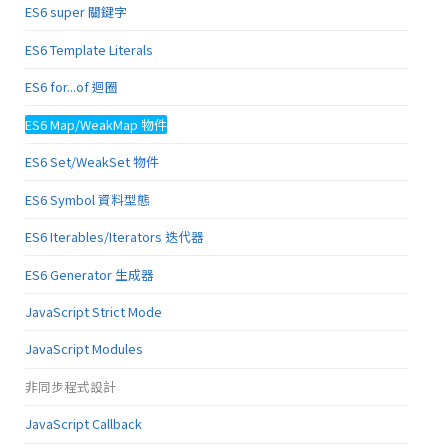
ES6 super 關鍵字
ES6 Template Literals
ES6 for...of 迴圈
ES6 Map/WeakMap 物件
ES6 Set/WeakSet 物件
ES6 Symbol 資料型態
ES6 Iterables/Iterators 迭代器
ES6 Generator 生成器
JavaScript Strict Mode
JavaScript Modules
非同步程式設計
JavaScript Callback