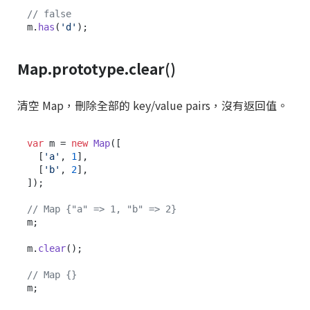
// false
m.
has
(
'd'
Map.prototype.clear()
清空 Map，刪除全部的 key/value pairs，沒有返回值。
var
 m = 
new
Map
([

  [
'a'
, 
1
],

  [
'b'
, 
2
],

]);

// Map {"a" => 1, "b" => 2}
m;

m.
clear
();

// Map {}