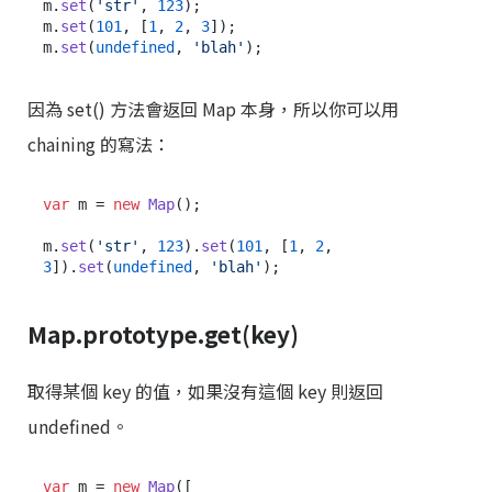
m.
set
(
'str'
, 
123
);

m.
set
(
101
, [
1
, 
2
, 
3
]);

m.
set
(
undefined
, 
'blah'
因為 set() 方法會返回 Map 本身，所以你可以用
chaining 的寫法：
var
 m = 
new
Map
();

m.
set
(
'str'
, 
123
).
set
(
101
, [
1
, 
2
, 
3
]).
set
(
undefined
, 
'blah'
Map.prototype.get(key)
取得某個 key 的值，如果沒有這個 key 則返回
undefined。
var
 m = 
new
Map
([
