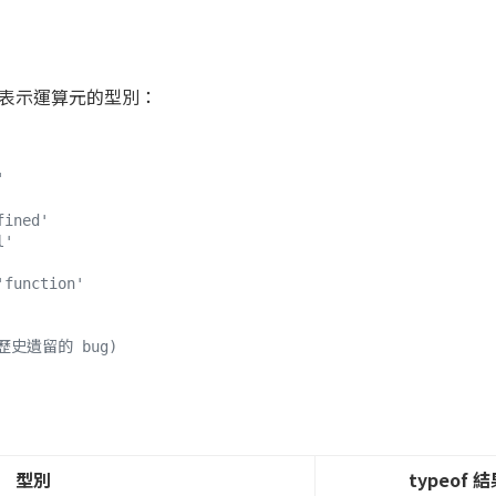
表示運算元的型別：
'
fined'
l'
'function'
 (歷史遺留的 bug)
型別
typeof 