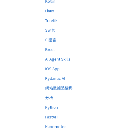
Kotlin
Linux
Traefik
Swift
C 語言
Excel
AI Agent Skills
iOS App
Pydantic AI
網站數據追蹤與
分析
Python
FastAPI
Kubernetes