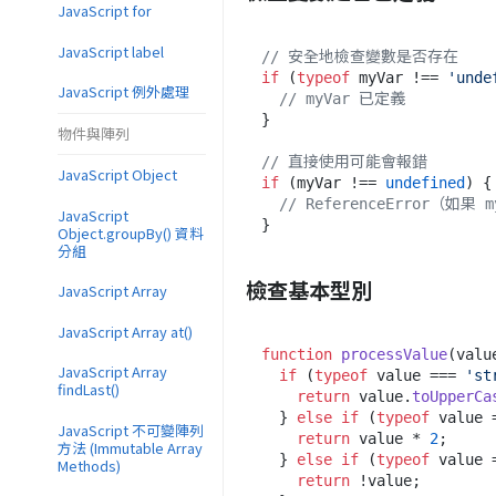
JavaScript for
JavaScript label
// 安全地檢查變數是否存在
if
 (
typeof
 myVar !== 
'unde
JavaScript 例外處理
// myVar 已定義
}

物件與陣列
// 直接使用可能會報錯
JavaScript Object
if
 (myVar !== 
undefined
) {

// ReferenceError（如果
JavaScript
Object.groupBy() 資料
分組
檢查基本型別
JavaScript Array
JavaScript Array at()
function
processValue
(
valu
JavaScript Array
if
 (
typeof
 value === 
'st
findLast()
return
 value.
toUpperCa
  } 
else
if
 (
typeof
 value 
JavaScript 不可變陣列
return
 value * 
2
;

方法 (Immutable Array
  } 
else
if
 (
typeof
 value 
Methods)
return
 !value;
