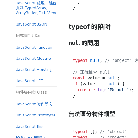
  }

JavaScript 處理二進位
資料 TypedArray,
ArrayBuffer, DataView
JavaScript JSON
typeof 的陷阱
函式與作用域
null 的問題
JavaScript Function
JavaScript Closure
typeof
null
; 
// 'object'
JavaScript Hoisting
// 正確檢查 null
const
 value = 
null
JavaScript IIFE
if
 (value === 
null
) {

console
.
log
(
'是 null'
);

物件導向與 Class
JavaScript 物件導向
無法區分物件類型
JavaScript Prototype
JavaScript this
typeof
 {}; 
// 'object'
ES6 class 關鍵字
typeof
 []; 
// 'object'