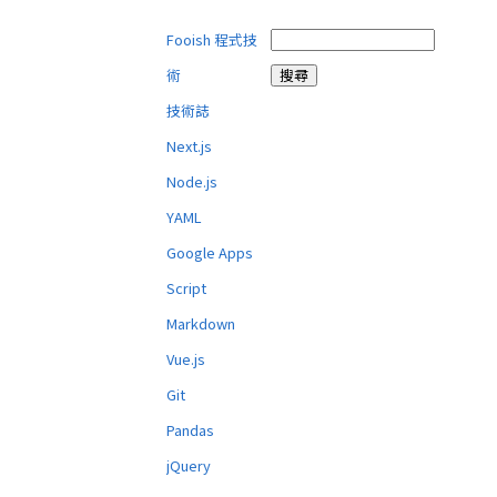
Fooish 程式技
術
技術誌
Next.js
Node.js
YAML
Google Apps
Script
Markdown
Vue.js
Git
Pandas
jQuery