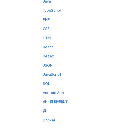
Java
TypeScript
PHP
CSS
HTML
React
Regex
JSON
JavaScript
SQL
Android App
dbt 資料轉換工
具
Docker