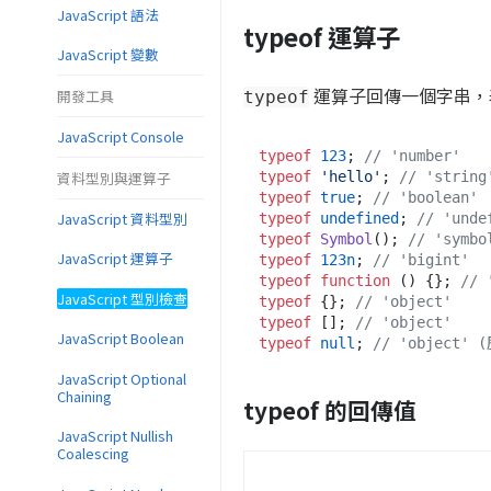
JavaScript 語法
typeof 運算子
JavaScript 變數
運算子回傳一個字串，
開發工具
typeof
JavaScript Console
typeof
123
; 
// 'number'
資料型別與運算子
typeof
'hello'
; 
// 'string
typeof
true
; 
// 'boolean'
JavaScript 資料型別
typeof
undefined
; 
// 'unde
typeof
Symbol
(); 
// 'symbo
JavaScript 運算子
typeof
123n
; 
// 'bigint'
typeof
function
 (
) {}; 
// 
JavaScript 型別檢查
typeof
 {}; 
// 'object'
typeof
 []; 
// 'object'
JavaScript Boolean
typeof
null
; 
// 'object'
JavaScript Optional
Chaining
typeof 的回傳值
JavaScript Nullish
Coalescing