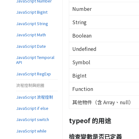
JavaScript Number
Number
JavaScript BigInt
String
JavaScript String
Boolean
JavaScript Math
JavaScript Date
Undefined
JavaScript Temporal
Symbol
API
JavaScript RegExp
BigInt
流程控制與迴圈
Function
JavaScript 流程控制
其他物件（含 Array、null）
JavaScript if else
typeof 的用途
JavaScript switch
JavaScript while
檢查變數是否已定義