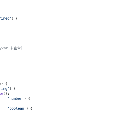
fined'
) {

 myVar 未宣告）
e
) {

ring'
) {

se
();

=== 
'number'
) {

=== 
'boolean'
) {
