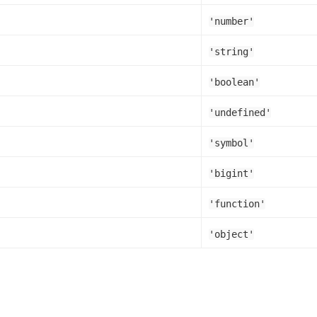
'number'
'string'
'boolean'
'undefined'
'symbol'
'bigint'
'function'
'object'