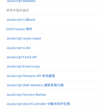
JavaScript Modules
非同步程式設計
JavaScript Callback
ES6 Promise 物件
JavaScript async/await
JavaScript AJAX
JavaScript Fetch API
JavaScript Event Loop
JavaScript Streams API 串流處理
JavaScript Web Workers 網頁多執行緒
JavaScript Service Worker
JavaScript AbortController 中斷非同步任務