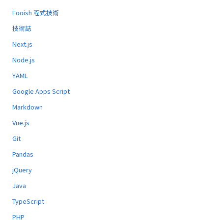
Fooish 程式技術
技術誌
Next.js
Node.js
YAML
Google Apps Script
Markdown
Vue.js
Git
Pandas
jQuery
Java
TypeScript
PHP