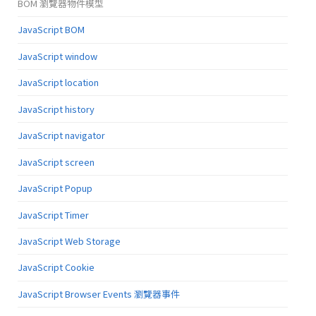
BOM 瀏覽器物件模型
JavaScript BOM
JavaScript window
JavaScript location
JavaScript history
JavaScript navigator
JavaScript screen
JavaScript Popup
JavaScript Timer
JavaScript Web Storage
JavaScript Cookie
JavaScript Browser Events 瀏覽器事件