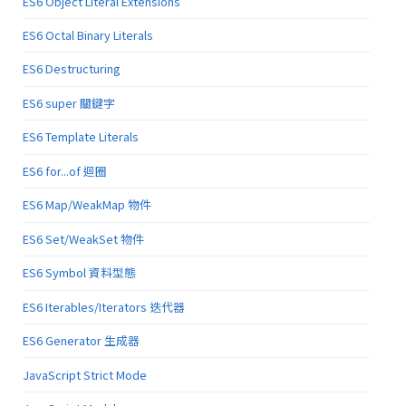
ES6 Object Literal Extensions
ES6 Octal Binary Literals
ES6 Destructuring
ES6 super 關鍵字
ES6 Template Literals
ES6 for...of 迴圈
ES6 Map/WeakMap 物件
ES6 Set/WeakSet 物件
ES6 Symbol 資料型態
ES6 Iterables/Iterators 迭代器
ES6 Generator 生成器
JavaScript Strict Mode