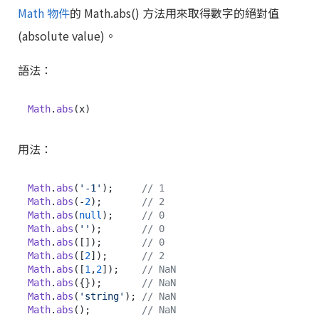
Math 物件
的 Math.abs() 方法用來取得數字的絕對值
(absolute value)。
語法：
Math
.
abs
用法：
Math
.
abs
(
'-1'
);     
// 1
Math
.
abs
(-
2
);       
// 2
Math
.
abs
(
null
);     
// 0
Math
.
abs
(
''
);       
// 0
Math
.
abs
([]);       
// 0
Math
.
abs
([
2
]);      
// 2
Math
.
abs
([
1
,
2
]);    
// NaN
Math
.
abs
({});       
// NaN
Math
.
abs
(
'string'
); 
// NaN
Math
.
abs
();         
// NaN