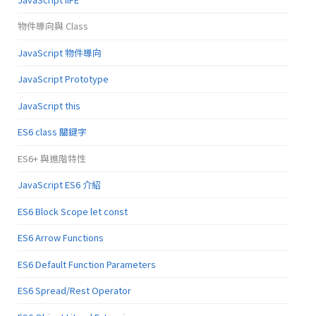
物件導向與 Class
JavaScript 物件導向
JavaScript Prototype
JavaScript this
ES6 class 關鍵字
ES6+ 與進階特性
JavaScript ES6 介紹
ES6 Block Scope let const
ES6 Arrow Functions
ES6 Default Function Parameters
ES6 Spread/Rest Operator