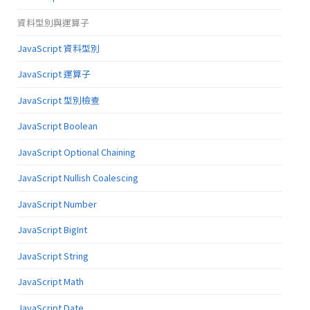
資料型別與運算子
JavaScript 資料型別
JavaScript 運算子
JavaScript 型別檢查
JavaScript Boolean
JavaScript Optional Chaining
JavaScript Nullish Coalescing
JavaScript Number
JavaScript BigInt
JavaScript String
JavaScript Math
JavaScript Date