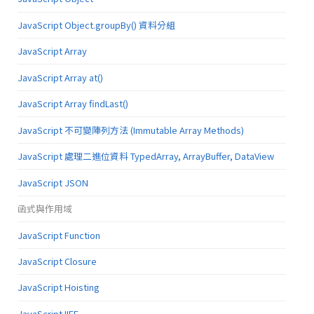
JavaScript Object.groupBy() 資料分組
JavaScript Array
JavaScript Array at()
JavaScript Array findLast()
JavaScript 不可變陣列方法 (Immutable Array Methods)
JavaScript 處理二進位資料 TypedArray, ArrayBuffer, DataView
JavaScript JSON
函式與作用域
JavaScript Function
JavaScript Closure
JavaScript Hoisting
JavaScript IIFE