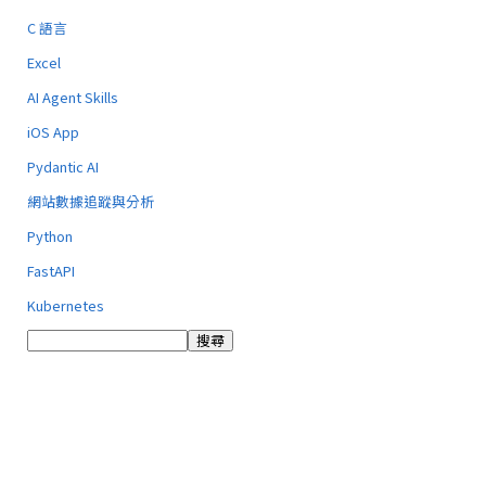
C 語言
Excel
AI Agent Skills
iOS App
Pydantic AI
網站數據追蹤與分析
Python
FastAPI
Kubernetes