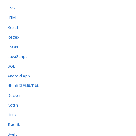
CSS
HTML
React
Regex
JSON
JavaScript
SQL
Android App
dbt 資料轉換工具
Docker
Kotlin
Linux
Traefik
Swift