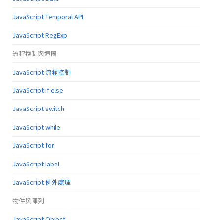
JavaScript Temporal API
JavaScript RegExp
流程控制與迴圈
JavaScript 流程控制
JavaScript if else
JavaScript switch
JavaScript while
JavaScript for
JavaScript label
JavaScript 例外處理
物件與陣列
JavaScript Object