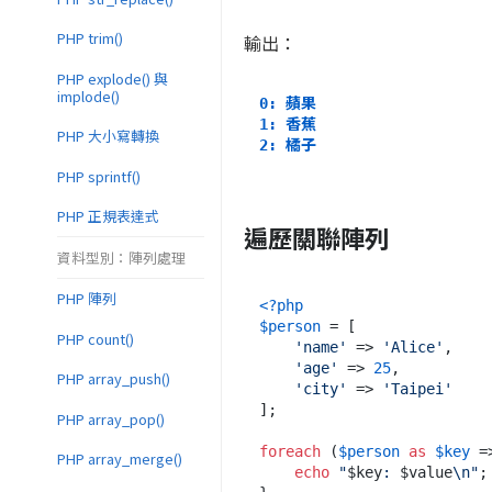
PHP trim()
輸出：
PHP explode() 與
implode()
0: 蘋果
1: 香蕉
PHP 大小寫轉換
2: 橘子
PHP sprintf()
PHP 正規表達式
遍歷關聯陣列
資料型別：陣列處理
PHP 陣列
<?php
$person
 = [

PHP count()
'name'
 => 
'Alice'
,

'age'
 => 
25
,

PHP array_push()
'city'
 => 
'Taipei'
];

PHP array_pop()
foreach
 (
$person
as
$key
 =
PHP array_merge()
echo
"
$key
: 
$value
\n"
;
