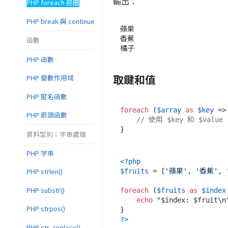
輸出：
PHP foreach 迴圈
PHP break 與 continue
蘋果

香蕉

函數
PHP 函數
取鍵和值
PHP 變數作用域
PHP 匿名函數
foreach
 (
$array
as
$key
 =>
PHP 箭頭函數
// 使用 $key 和 $value
資料型別：字串處理
PHP 字串
<?php
PHP strlen()
$fruits
 = [
'蘋果'
, 
'香蕉'
, 
PHP substr()
foreach
 (
$fruits
as
$index
echo
"
$index
: 
$fruit
\n
PHP strpos()
?>
PHP str_replace()