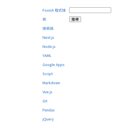
Fooish 程式技
術
技術誌
Next.js
Node.js
YAML
Google Apps
Script
Markdown
Vue.js
Git
Pandas
jQuery