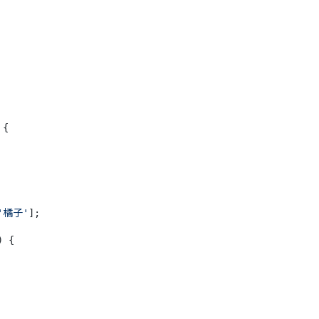
{

'橘子'
];

) {
