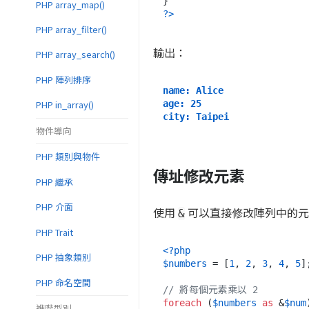
PHP array_map()
?>
PHP array_filter()
輸出：
PHP array_search()
PHP 陣列排序
name: Alice
age: 25
PHP in_array()
city: Taipei
物件導向
PHP 類別與物件
傳址修改元素
PHP 繼承
PHP 介面
使用
可以直接修改陣列中的元
&
PHP Trait
<?php
PHP 抽象類別
$numbers
 = [
1
, 
2
, 
3
, 
4
, 
5
];
PHP 命名空間
// 將每個元素乘以 2
foreach
 (
$numbers
as
 &
$num
進階型別