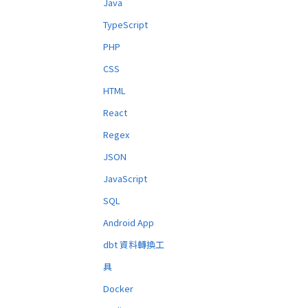
Java
TypeScript
PHP
CSS
HTML
React
Regex
JSON
JavaScript
SQL
Android App
dbt 資料轉換工
具
Docker