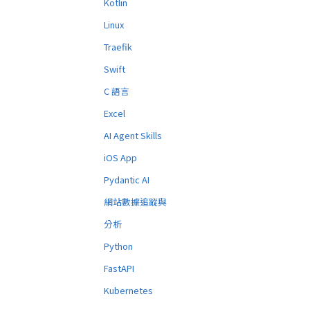
Kotlin
Linux
Traefik
Swift
C 語言
Excel
AI Agent Skills
iOS App
Pydantic AI
網站數據追蹤與
分析
Python
FastAPI
Kubernetes