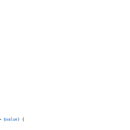
> 
$value
) {
