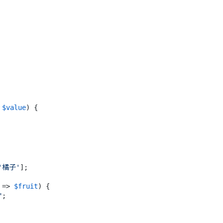
 
$value
) {

'橘子'
];

 => 
$fruit
) {

"
;
