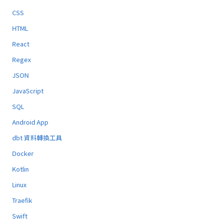
CSS
HTML
React
Regex
JSON
JavaScript
SQL
Android App
dbt 資料轉換工具
Docker
Kotlin
Linux
Traefik
Swift