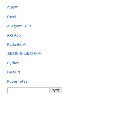
C 語言
Excel
AI Agent Skills
iOS App
Pydantic AI
網站數據追蹤與分析
Python
FastAPI
Kubernetes