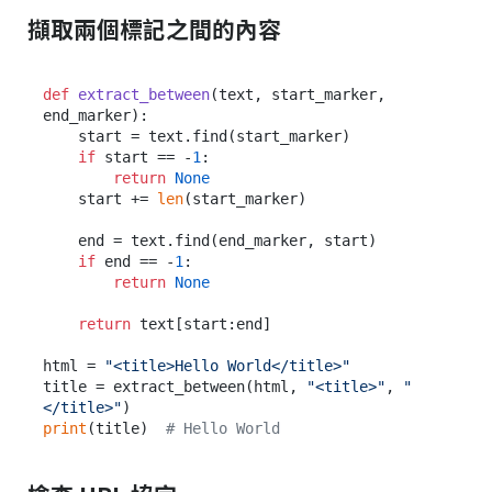
擷取兩個標記之間的內容
def
extract_between
(
text, start_marker, 
end_marker
):

    start = text.find(start_marker)

if
 start == -
1
:

return
None
    start += 
len
(start_marker)

    end = text.find(end_marker, start)

if
 end == -
1
:

return
None
return
 text[start:end]

html = 
"<title>Hello World</title>"
title = extract_between(html, 
"<title>"
, 
"
</title>"
print
(title)  
# Hello World