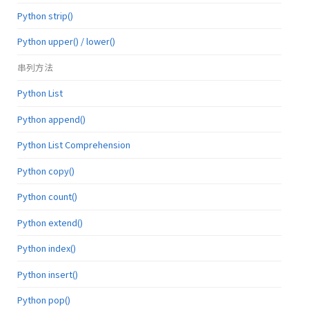
Python strip()
Python upper() / lower()
串列方法
Python List
Python append()
Python List Comprehension
Python copy()
Python count()
Python extend()
Python index()
Python insert()
Python pop()