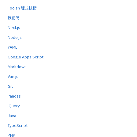
Fooish 程式技術
技術誌
Next.js
Node.js
YAML
Google Apps Script
Markdown
Vue.js
Git
Pandas
jQuery
Java
TypeScript
PHP