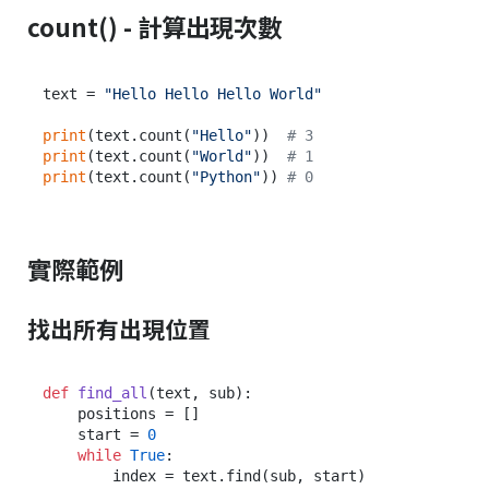
count() - 計算出現次數
text = 
"Hello Hello Hello World"
print
(text.count(
"Hello"
))  
# 3
print
(text.count(
"World"
))  
# 1
print
(text.count(
"Python"
)) 
# 0
實際範例
找出所有出現位置
def
find_all
(
text, sub
):

    positions = []

    start = 
0
while
True
:

        index = text.find(sub, start)
