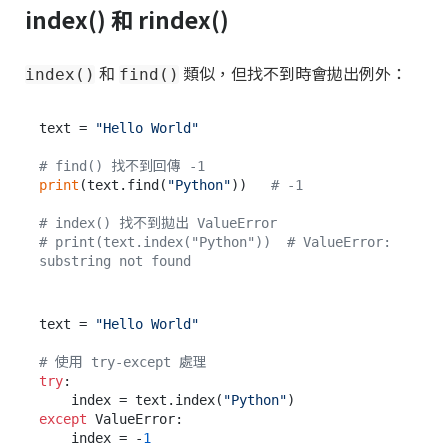
index() 和 rindex()
和
類似，但找不到時會拋出例外：
index()
find()
text = 
"Hello World"
# find() 找不到回傳 -1
print
(text.find(
"Python"
))   
# -1
# index() 找不到拋出 ValueError
# print(text.index("Python"))  # ValueError: 
substring not found
text = 
"Hello World"
# 使用 try-except 處理
try
:

    index = text.index(
"Python"
except
 ValueError:

    index = -
1