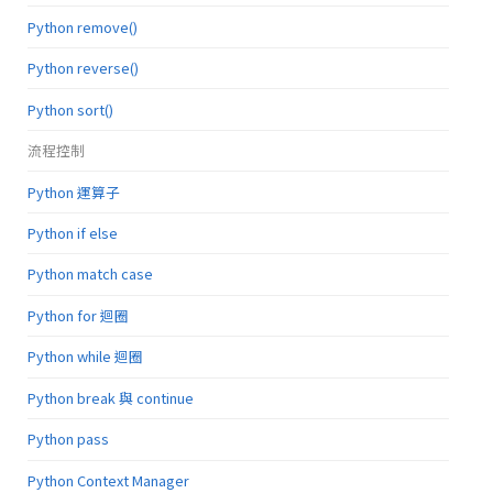
Python remove()
Python reverse()
Python sort()
流程控制
Python 運算子
Python if else
Python match case
Python for 迴圈
Python while 迴圈
Python break 與 continue
Python pass
Python Context Manager