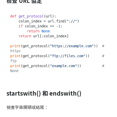
檢查 URL 協定
def
get_protocol
(
url
):

    colon_index = url.find(
"://"
)

if
 colon_index == -
1
:

return
None
return
 url[:colon_index]

print
(get_protocol(
"https://example.com"
))  
# 
https
print
(get_protocol(
"ftp://files.com"
))      
# 
ftp
print
(get_protocol(
"example.com"
))          
# 
None
startswith() 和 endswith()
檢查字串開頭或結尾：