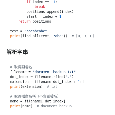
if
 index == -
1
:

break
        positions.append(index)

        start = index + 
1
return
 positions

text = 
"abcabcabc"
print
(find_all(text, 
"abc"
))  
# [0, 3, 6]
解析字串
# 取得副檔名
filename = 
"document.backup.txt"
dot_index = filename.rfind(
"."
)

extension = filename[dot_index + 
1
print
(extension)  
# txt
# 取得檔案名稱（不含副檔名）
print
(name)  
# document.backup