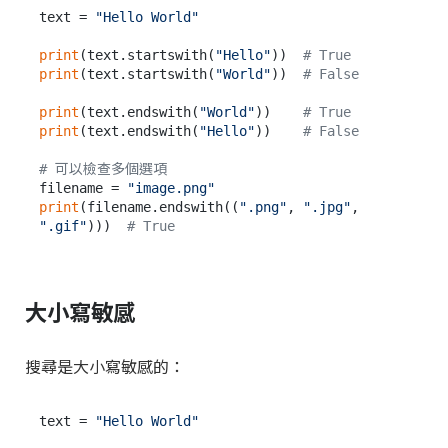
text = 
"Hello World"
print
(text.startswith(
"Hello"
))  
# True
print
(text.startswith(
"World"
))  
# False
print
(text.endswith(
"World"
))    
# True
print
(text.endswith(
"Hello"
))    
# False
# 可以檢查多個選項
filename = 
"image.png"
print
(filename.endswith((
".png"
, 
".jpg"
, 
".gif"
)))  
# True
大小寫敏感
搜尋是大小寫敏感的：
text = 
"Hello World"