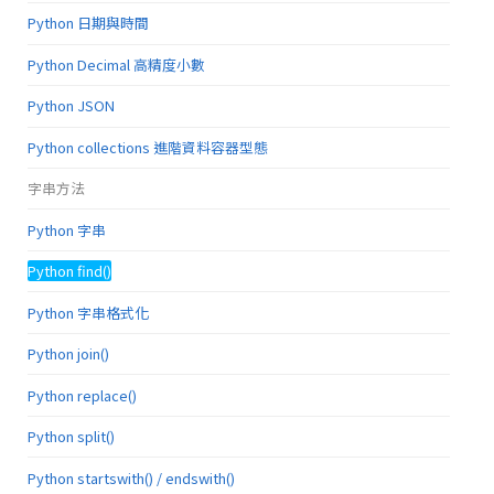
Python 日期與時間
Python Decimal 高精度小數
Python JSON
Python collections 進階資料容器型態
字串方法
Python 字串
Python find()
Python 字串格式化
Python join()
Python replace()
Python split()
Python startswith() / endswith()