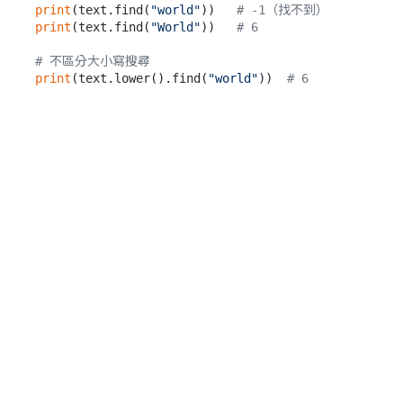
print
(text.find(
"world"
))   
# -1（找不到）
print
(text.find(
"World"
))   
# 6
# 不區分大小寫搜尋
print
(text.lower().find(
"world"
))  
# 6