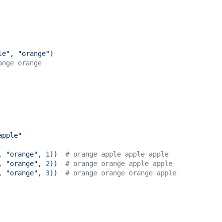
le"
, 
"orange"
ange orange
apple"
, 
"orange"
, 
1
))  
# orange apple apple apple
, 
"orange"
, 
2
))  
# orange orange apple apple
, 
"orange"
, 
3
))  
# orange orange orange apple