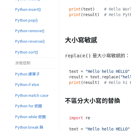
Python insert()
print
(text)    
# Hello W
print
(result)  
# Hello Pyt
Python pop()
Python remove()
大小寫敏感
Python reverse()
Python sort()
是大小寫敏感的：
replace()
流程控制
text = 
"Hello hello HELLO"
Python 運算子
result = text.replace(
"hel
print
(result)  
# Hello hi 
Python if else
Python match case
不區分大小寫的替換
Python for 迴圈
Python while 迴圈
import
 re

Python break 與
text = 
"Hello hello HELLO"