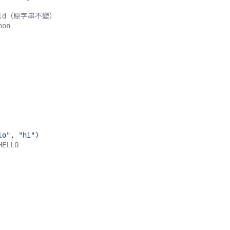
orld（原字串不變）
hon
lo"
, 
"hi"
HELLO