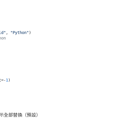
ld"
, 
"Python"
hon
t=-
1
表示全部替換（預設）