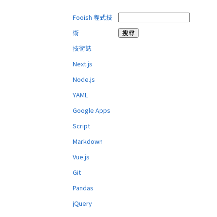
Fooish 程式技
術
技術誌
Next.js
Node.js
YAML
Google Apps
Script
Markdown
Vue.js
Git
Pandas
jQuery