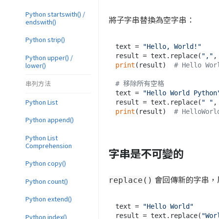
Python startswith() /
將子字串替換為空字串：
endswith()
Python strip()
text = 
"Hello, World!"
result = text.replace(
","
,
Python upper() /
lower()
print
(result)  
# Hello Wor
串列方法
# 移除所有空格
text = 
"Hello World Python
Python List
result = text.replace(
" "
,
print
(result)  
# HelloWorl
Python append()
Python List
Comprehension
字串是不可變的
Python copy()
會回傳新的字串，
replace()
Python count()
Python extend()
text = 
"Hello World"
result = text.replace(
"Wor
Python index()