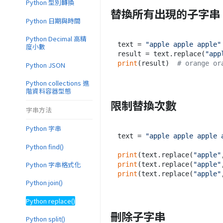
Python 型別轉換
替換所有出現的子字串
Python 日期與時間
Python Decimal 高精
text = 
"apple apple apple"
度小數
result = text.replace(
"app
print
(result)  
# orange or
Python JSON
Python collections 進
階資料容器型態
限制替換次數
字串方法
Python 字串
text = 
"apple apple apple 
Python find()
print
(text.replace(
"apple"
Python 字串格式化
print
(text.replace(
"apple"
print
(text.replace(
"apple"
Python join()
Python replace()
刪除子字串
Python split()