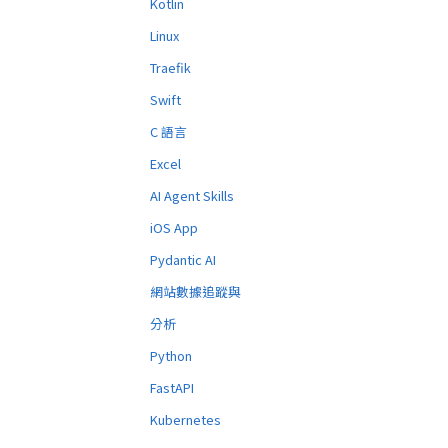
Kotlin
Linux
Traefik
Swift
C 語言
Excel
AI Agent Skills
iOS App
Pydantic AI
網站數據追蹤與
分析
Python
FastAPI
Kubernetes