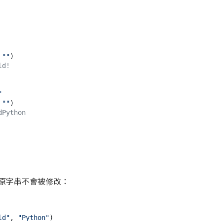
 
""
ld!
"
 
""
dPython
原字串不會被修改：
ld"
, 
"Python"
)
