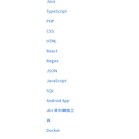
Java
TypeScript
PHP
CSS
HTML
React
Regex
JSON
JavaScript
SQL
Android App
dbt 資料轉換工
具
Docker