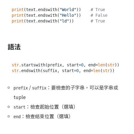
print
(text.endswith(
"World"
))    
# True
print
(text.endswith(
"Hello"
))    
# False
print
(text.endswith(
"ld"
))       
# True
語法
str
.startswith(prefix, start=
0
, end=
len
(
str
str
.endswith(suffix, start=
0
, end=
len
(
str
/
：要檢查的子字串，可以是字串或
prefix
suffix
tuple
：檢查起始位置（選填）
start
：檢查結束位置（選填）
end