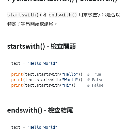
和
用來檢查字串是否以
startswith()
endswith()
特定子字串開頭或結尾。
startswith() - 檢查開頭
text = 
"Hello World"
print
(text.startswith(
"Hello"
))  
# True
print
(text.startswith(
"World"
))  
# False
print
(text.startswith(
"Hi"
))     
# False
endswith() - 檢查結尾
text = 
"Hello World"