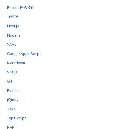
Fooish 程式技術
技術誌
Next.js
Node.js
YAML
Google Apps Script
Markdown
Vue.js
Git
Pandas
jQuery
Java
TypeScript
PHP