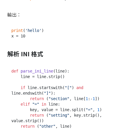
輸出：
print
(
'hello'
)

解析 INI 格式
def
parse_ini_line
(
line
):

    line = line.strip()

if
 line.startswith(
"["
) 
and
line.endswith(
"]"
):

return
 (
"section"
, line[
1
:-
1
])

elif
"="
in
 line:

        key, value = line.split(
"="
, 
1
)

return
 (
"setting"
, key.strip(), 
value.strip())

return
 (
"other"
, line)
