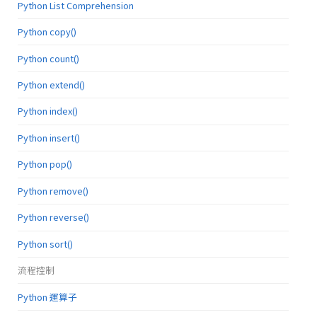
Python List Comprehension
Python copy()
Python count()
Python extend()
Python index()
Python insert()
Python pop()
Python remove()
Python reverse()
Python sort()
流程控制
Python 運算子