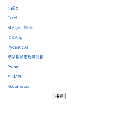
C 語言
Excel
AI Agent Skills
iOS App
Pydantic AI
網站數據追蹤與分析
Python
FastAPI
Kubernetes