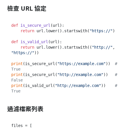
檢查 URL 協定
def
is_secure_url
(
url
):

return
 url.lower().startswith(
"https://"
)

def
is_valid_url
(
url
):

return
 url.lower().startswith((
"http://"
, 
"https://"
))

print
(is_secure_url(
"https://example.com"
))  
# 
True
print
(is_secure_url(
"http://example.com"
))   
# 
False
print
(is_valid_url(
"http://example.com"
))    
# 
True
過濾檔案列表
files = [
