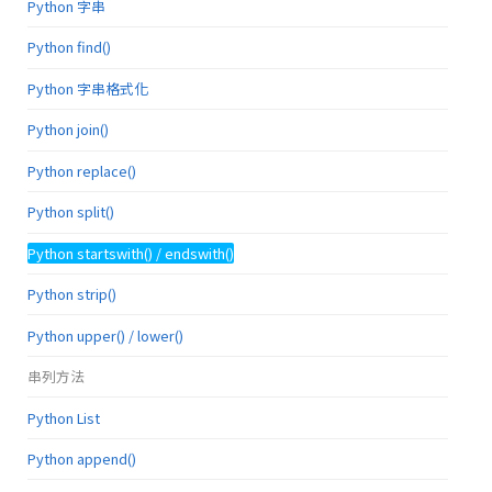
Python 字串
Python find()
Python 字串格式化
Python join()
Python replace()
Python split()
Python startswith() / endswith()
Python strip()
Python upper() / lower()
串列方法
Python List
Python append()