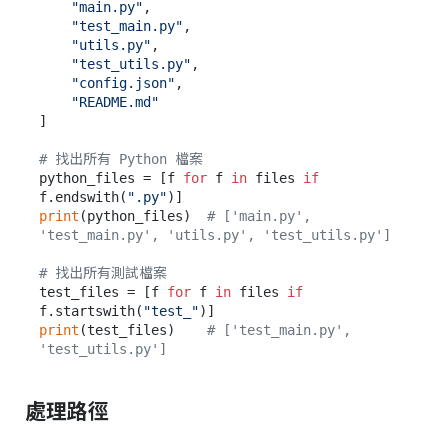
"main.py"
,

"test_main.py"
,

"utils.py"
,

"test_utils.py"
,

"config.json"
,

"README.md"
]

# 找出所有 Python 檔案
python_files = [f 
for
 f 
in
 files 
if
f.endswith(
".py"
print
(python_files)  
# ['main.py', 
'test_main.py', 'utils.py', 'test_utils.py']
# 找出所有測試檔案
test_files = [f 
for
 f 
in
 files 
if
f.startswith(
"test_"
print
(test_files)    
# ['test_main.py', 
'test_utils.py']
處理路徑