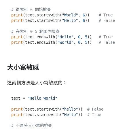
# 從索引 6 開始檢查
print
(text.startswith(
"World"
, 
6
))    
# True
print
(text.startswith(
"Hello"
, 
6
))    
# False
# 在索引 0-5 範圍內檢查
print
(text.endswith(
"Hello"
, 
0
, 
5
))   
# True
print
(text.endswith(
"World"
, 
0
, 
5
))   
# False
大小寫敏感
這兩個方法是大小寫敏感的：
text = 
"Hello World"
print
(text.startswith(
"hello"
))  
# False
print
(text.startswith(
"Hello"
))  
# True
# 不區分大小寫的檢查