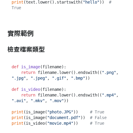
print
(text.lower().startswith(
"hello"
))  
# 
True
實際範例
檢查檔案類型
def
is_image
(
filename
):

return
 filename.lower().endswith((
".png"
, 
".jpg"
, 
".jpeg"
, 
".gif"
, 
".bmp"
))

def
is_video
(
filename
):

return
 filename.lower().endswith((
".mp4"
, 
".avi"
, 
".mkv"
, 
".mov"
))

print
(is_image(
"photo.JPG"
))     
# True
print
(is_image(
"document.pdf"
))  
# False
print
(is_video(
"movie.mp4"
))     
# True