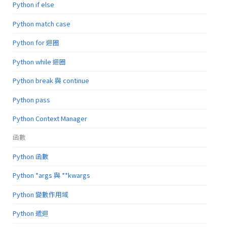
Python if else
Python match case
Python for 迴圈
Python while 迴圈
Python break 與 continue
Python pass
Python Context Manager
函數
Python 函數
Python *args 與 **kwargs
Python 變數作用域
Python 遞迴