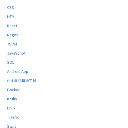
CSS
HTML
React
Regex
JSON
JavaScript
SQL
Android App
dbt 資料轉換工具
Docker
Kotlin
Linux
Traefik
Swift