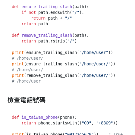
def
ensure_trailing_slash
(
path
):

if
not
 path.endswith(
"/"
):

return
 path + 
"/"
return
 path

def
remove_trailing_slash
(
path
):

return
 path.rstrip(
"/"
)

print
(ensure_trailing_slash(
"/home/user"
))    
# /home/user/
print
(ensure_trailing_slash(
"/home/user/"
))   
# /home/user/
print
(remove_trailing_slash(
"/home/user/"
))   
# /home/user
檢查電話號碼
def
is_taiwan_phone
(
phone
):

return
 phone.startswith((
"09"
, 
"+8869"
))

print
(is_taiwan_phone(
"0912345678"
))    
# True