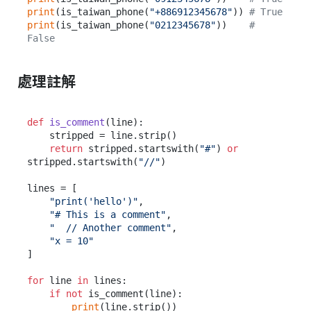
print
(is_taiwan_phone(
"+886912345678"
)) 
# True
print
(is_taiwan_phone(
"0212345678"
))    
# 
False
處理註解
def
is_comment
(
line
):

    stripped = line.strip()

return
 stripped.startswith(
"#"
) 
or
stripped.startswith(
"//"
)

lines = [

"print('hello')"
,

"# This is a comment"
,

"  // Another comment"
,

"x = 10"
]

for
 line 
in
 lines:

if
not
 is_comment(line):

print