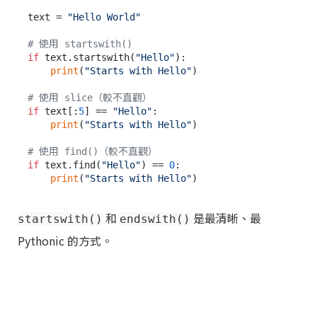
text = 
"Hello World"
# 使用 startswith()
if
 text.startswith(
"Hello"
):

print
(
"Starts with Hello"
)

# 使用 slice（較不直觀）
if
 text[:
5
] == 
"Hello"
:

print
(
"Starts with Hello"
)

# 使用 find()（較不直觀）
if
 text.find(
"Hello"
) == 
0
:

print
(
"Starts with Hello"
和
是最清晰、最
startswith()
endswith()
Pythonic 的方式。