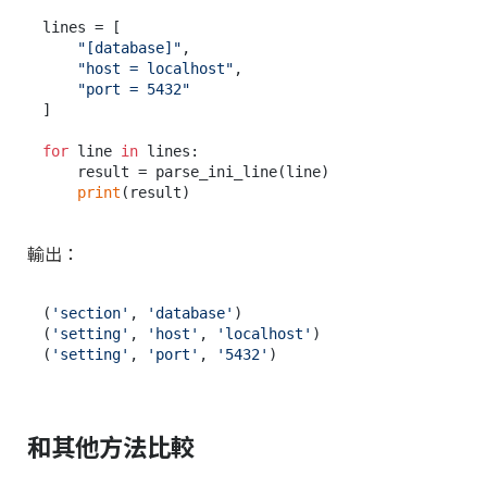
lines = [

"[database]"
,

"host = localhost"
,

"port = 5432"
]

for
 line 
in
 lines:

    result = parse_ini_line(line)

print
輸出：
(
'section'
, 
'database'
)

(
'setting'
, 
'host'
, 
'localhost'
)

(
'setting'
, 
'port'
, 
'5432'
和其他方法比較