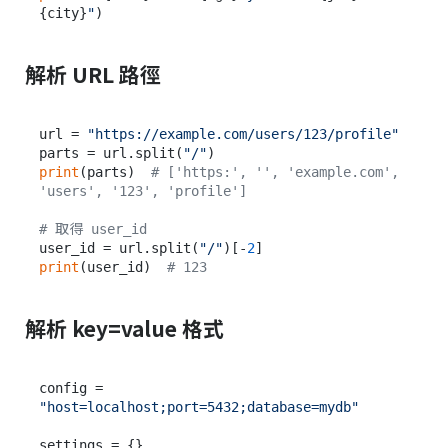
{city}
"
解析 URL 路徑
url = 
"https://example.com/users/123/profile"
parts = url.split(
"/"
print
(parts)  
# ['https:', '', 'example.com', 
'users', '123', 'profile']
# 取得 user_id
user_id = url.split(
"/"
)[-
2
print
(user_id)  
# 123
解析 key=value 格式
config = 
"host=localhost;port=5432;database=mydb"