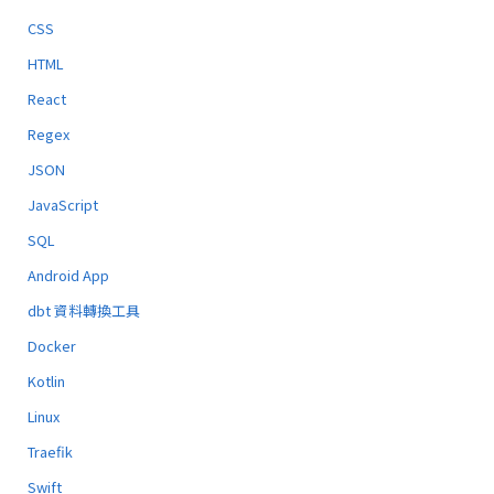
CSS
HTML
React
Regex
JSON
JavaScript
SQL
Android App
dbt 資料轉換工具
Docker
Kotlin
Linux
Traefik
Swift