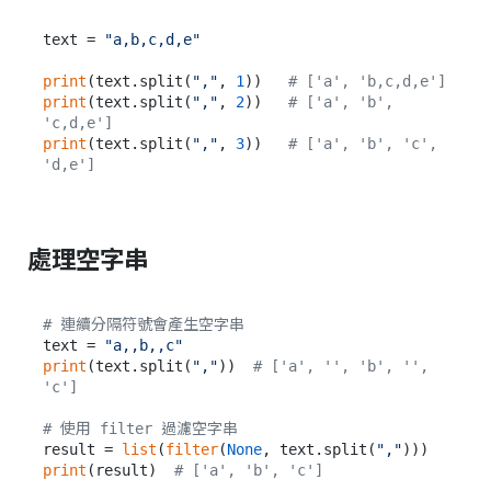
text = 
"a,b,c,d,e"
print
(text.split(
","
, 
1
))   
# ['a', 'b,c,d,e']
print
(text.split(
","
, 
2
))   
# ['a', 'b', 
'c,d,e']
print
(text.split(
","
, 
3
))   
# ['a', 'b', 'c', 
'd,e']
處理空字串
# 連續分隔符號會產生空字串
text = 
"a,,b,,c"
print
(text.split(
","
))  
# ['a', '', 'b', '', 
'c']
# 使用 filter 過濾空字串
result = 
list
(
filter
(
None
, text.split(
","
print
(result)  
# ['a', 'b', 'c']