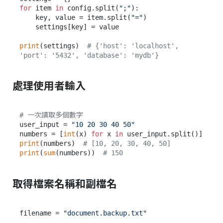
for
 item 
in
 config.split(
";"
):

    key, value = item.split(
"="
)

    settings[key] = value

print
(settings)  
# {'host': 'localhost', 
'port': '5432', 'database': 'mydb'}
處理使用者輸入
# 一次讀取多個數字
user_input = 
"10 20 30 40 50"
numbers = [
int
(x) 
for
 x 
in
print
(numbers)  
# [10, 20, 30, 40, 50]
print
(
sum
(numbers))  
# 150
取得檔案名稱和副檔名
filename = 
"document.backup.txt"