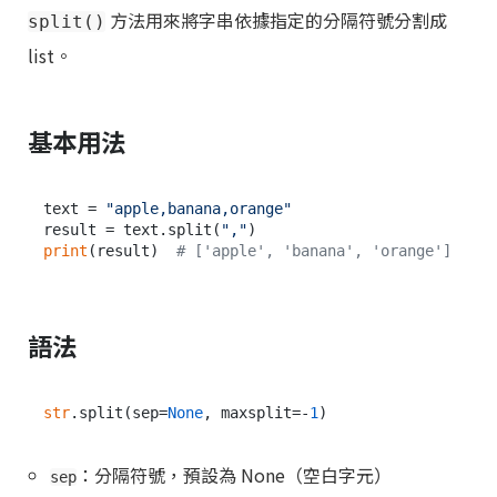
方法用來將字串依據指定的分隔符號分割成
split()
list。
基本用法
text = 
"apple,banana,orange"
result = text.split(
","
print
(result)  
# ['apple', 'banana', 'orange']
語法
str
.split(sep=
None
, maxsplit=-
1
：分隔符號，預設為 None（空白字元）
sep