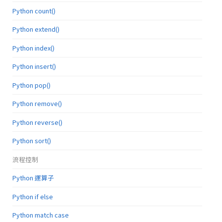
Python count()
Python extend()
Python index()
Python insert()
Python pop()
Python remove()
Python reverse()
Python sort()
流程控制
Python 運算子
Python if else
Python match case