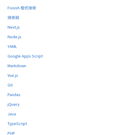
Fooish 程式技術
技術誌
Next.js
Node.js
YAML
Google Apps Script
Markdown
Vue.js
Git
Pandas
jQuery
Java
TypeScript
PHP