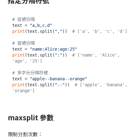
指定分隔符號
# 逗號分隔
text = 
"a,b,c,d"
print
(text.split(
","
))  
# ['a', 'b', 'c', 'd']
# 冒號分隔
text = 
"name:Alice:age:25"
print
(text.split(
":"
))  
# ['name', 'Alice', 
'age', '25']
# 多字元分隔符號
text = 
"apple--banana--orange"
print
(text.split(
"--"
))  
# ['apple', 'banana', 
'orange']
maxsplit 參數
限制分割次數：