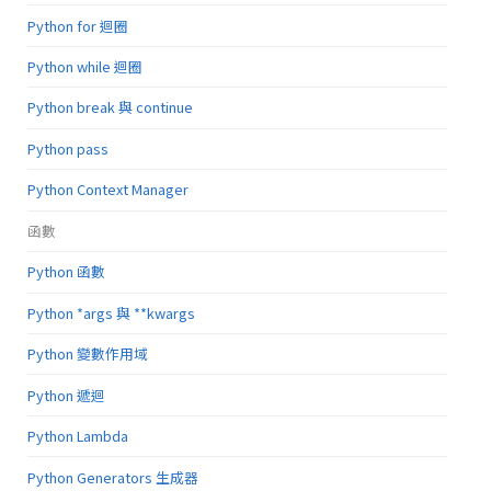
Python for 迴圈
Python while 迴圈
Python break 與 continue
Python pass
Python Context Manager
函數
Python 函數
Python *args 與 **kwargs
Python 變數作用域
Python 遞迴
Python Lambda
Python Generators 生成器