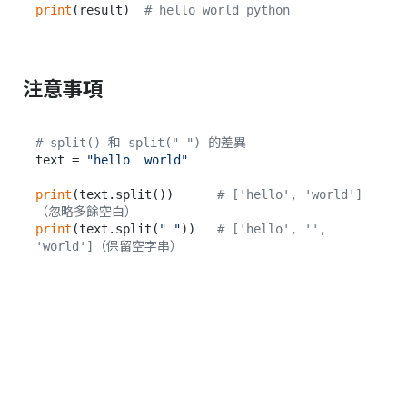
print
(result)  
# hello world python
注意事項
# split() 和 split(" ") 的差異
text = 
"hello  world"
print
(text.split())      
# ['hello', 'world']
（忽略多餘空白）
print
(text.split(
" "
))   
# ['hello', '', 
'world']（保留空字串）