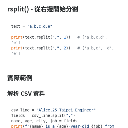
rsplit() - 從右邊開始分割
text = 
"a,b,c,d,e"
print
(text.rsplit(
","
, 
1
))   
# ['a,b,c,d', 
'e']
print
(text.rsplit(
","
, 
2
))   
# ['a,b,c', 'd', 
'e']
實際範例
解析 CSV 資料
csv_line = 
"Alice,25,Taipei,Engineer"
fields = csv_line.split(
","
)

print
(
f"
{name}
 is a 
{age}
-year-old 
{job}
 from 