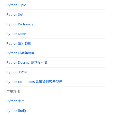
Python Tuple
Python Set
Python Dictionary
Python None
Python 型別轉換
Python 日期與時間
Python Decimal 高精度小數
Python JSON
Python collections 進階資料容器型態
字串方法
Python 字串
Python find()