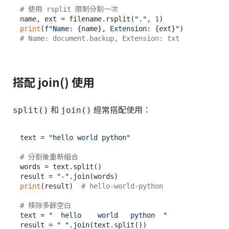
# 使用 rsplit 限制分割一次
name, ext = filename.rsplit(
"."
, 
1
print
(
f"Name: 
{name}
, Extension: 
{ext}
"
# Name: document.backup, Extension: txt
搭配 join() 使用
和
經常搭配使用：
split()
join()
text = 
"hello world python"
# 分割後重新組合
words = text.split()

result = 
"-"
print
(result)  
# hello-world-python
# 移除多餘空白
text = 
"  hello    world   python  "
result = 
" "