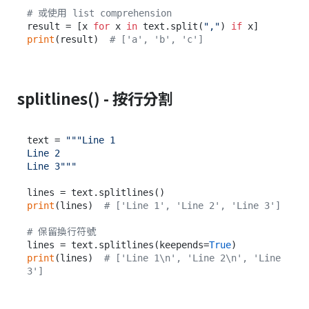
# 或使用 list comprehension
result = [x 
for
 x 
in
 text.split(
","
) 
if
print
(result)  
# ['a', 'b', 'c']
splitlines() - 按行分割
text = 
"""Line 1

Line 2

Line 3"""
print
(lines)  
# ['Line 1', 'Line 2', 'Line 3']
# 保留換行符號
lines = text.splitlines(keepends=
True
print
(lines)  
# ['Line 1\n', 'Line 2\n', 'Line 
3']