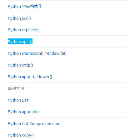
Python 字串格式化
Python join()
Python replace()
Python split()
Python startswith() / endswith()
Python strip()
Python upper() / lower()
串列方法
Python List
Python append()
Python List Comprehension
Python copy()