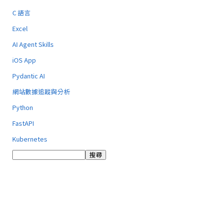
C 語言
Excel
AI Agent Skills
iOS App
Pydantic AI
網站數據追蹤與分析
Python
FastAPI
Kubernetes