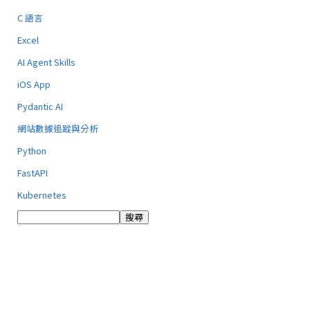
C 語言
Excel
AI Agent Skills
iOS App
Pydantic AI
網站數據追蹤與分析
Python
FastAPI
Kubernetes