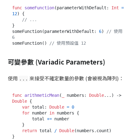
func
someFunction
(
parameterWithDefault
: 
Int
=
12
) {

// ...
}

someFunction(parameterWithDefault: 
6
) 
// 使用 
6
someFunction() 
// 使用預設值 12
可變參數 (Variadic Parameters)
使用
來接受不確定數量的參數 (會被視為陣列)：
...
func
arithmeticMean
(
_
numbers
: 
Double
...) -> 
Double
 {

var
 total: 
Double
=
0
for
 number 
in
 numbers {

        total 
+=
 number

    }

return
 total 
/
Double
(numbers.count)

}
