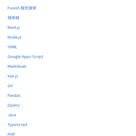
Fooish 程式技術
技術誌
Next.js
Node.js
YAML
Google Apps Script
Markdown
Vue.js
Git
Pandas
jQuery
Java
TypeScript
PHP