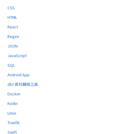
CSS
HTML
React
Regex
JSON
JavaScript
SQL
Android App
dbt 資料轉換工具
Docker
Kotlin
Linux
Traefik
Swift