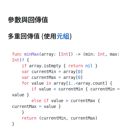
參數與回傳值
多重回傳值 (使用
元組
)
func
minMax
(
array
: [
Int
]) -> (min: 
Int
, max: 
Int
)
?
 {

if
 array.isEmpty { 
return
nil
 }

var
 currentMin 
=
 array[
0
]

var
 currentMax 
=
 array[
0
]

for
 value 
in
 array[
1
..<
array.count] {

if
 value 
<
 currentMin { currentMin 
=
value }

else
if
 value 
>
 currentMax { 
currentMax 
=
 value }

    }

return
 (currentMin, currentMax)
