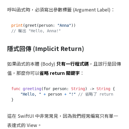
呼叫函式時，必須寫出參數標籤 (Argument Label)：
print
(greet(person: 
"Anna"
// 輸出 "Hello, Anna!"
隱式回傳 (Implicit Return)
如果函式的本體 (Body)
只有一行程式碼
，且該行是回傳
值，那麼你可以
省略 return 關鍵字
：
func
greeting
(
for
person
: 
String
) -> 
String
 {

"Hello, "
+
 person 
+
"!"
// 省略了 return
這在 SwiftUI 中非常常見，因為我們經常編寫只有單一
表達式的 View。