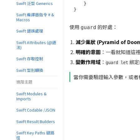
Swift 泛型 Generics
    }

Swift 編譯器指令 # &
Macros
使用
的好處：
guard
Swift 錯誤處理
減少巢狀 (Pyramid of Doo
Swift Attributes (@語
法)
明確的意圖
：一看就知道這
Swift 存取控制
變數作用域
：
綁定
guard let
Swift 型別轉換
當你需要驗證輸入參數，或者
進階主題
Swift Modules &
Imports
Swift Codable /JSON
Swift Result Builders
Swift Key Paths 鍵路
徑