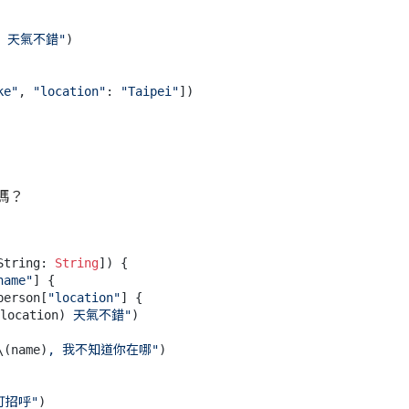
 天氣不錯"
)

ke"
, 
"location"
: 
"Taipei"
嗎？
String
: 
String
]) {

name"
] {

person[
"location"
] {

location)
 天氣不錯"
)

\(name)
, 我不知道你在哪"
)

打招呼"
)
