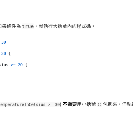
如果條件為
，就執行大括號內的程式碼。
true
30
30
 {

sius 
>=
20
 {

)
不需要
用小括號
包起來，但執
temperatureInCelsius >= 30
()