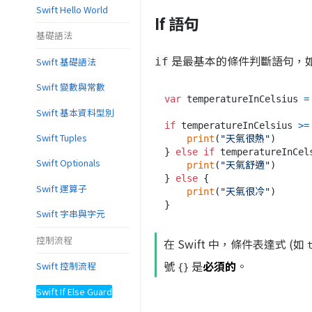
Swift Hello World
If 語句
基礎語法
是最基本的條件判斷語句，
Swift 基礎語法
if
Swift 變數與常數
var
 temperatureInCelsius 
=
Swift 基本資料型別
if
 temperatureInCelsius 
>=
Swift Tuples
print
(
"天氣很熱"
)

} 
else
if
 temperatureInCel
Swift Optionals
print
(
"天氣舒適"
)

} 
else
 {

Swift 運算子
print
(
"天氣很冷"
)

Swift 字串與字元
控制流程
在 Swift 中，條件表達式 (如
號
是
必須的
。
Swift 控制流程
{}
Swift If Else Guard