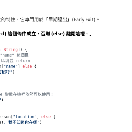
大的特性，它專門用於「早期退出」(Early Exit)。
ard) 這個條件成立，否則 (else) 離開這裡。」
: 
String
]) {

"name" 這個鍵
區塊並 return
n[
"name"
] 
else
 {

打招呼"
)

name 變數在這裡依然可以使用！
"
)

"
erson[
"location"
] 
else
 {

e)
, 我不知道你在哪"
)
