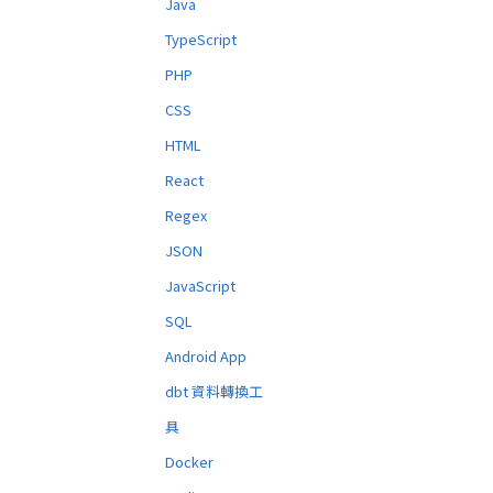
Java
TypeScript
PHP
CSS
HTML
React
Regex
JSON
JavaScript
SQL
Android App
dbt 資料轉換工
具
Docker