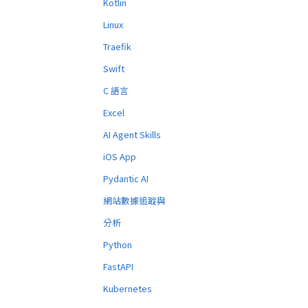
Kotlin
Linux
Traefik
Swift
C 語言
Excel
AI Agent Skills
iOS App
Pydantic AI
網站數據追蹤與
分析
Python
FastAPI
Kubernetes