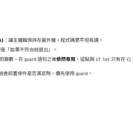
m)
：讓主邏輯保持在最外層，程式碼更平坦易讀。
裡是「如果不符合就退出」。
的變數，在
語句之後
依然有效
，這點與
只有在
guard
if let
{}
檢查前置條件是否滿足時，優先使用
。
guard