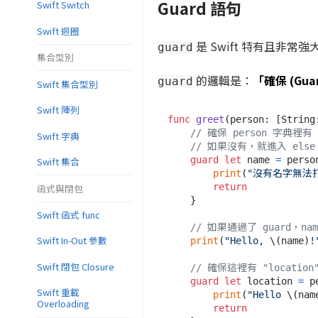
Guard 語句
Swift Switch
Swift 迴圈
是 Swift 特有且非常強
guard
集合型別
的邏輯是：
「確保 (Gu
guard
Swift 集合型別
Swift 陣列
func
greet
(
person
: [
String
// 確保 person 字典裡有 
Swift 字典
// 如果沒有，就進入 else 
guard
let
 name 
=
 perso
Swift 集合
print
(
"沒有名字無法
return
函式與閉包
    }

Swift 函式 func
// 如果通過了 guard，
Swift In-Out 參數
print
(
"Hello, 
\(name)
!
Swift 閉包 Closure
// 確保這裡有 "location
guard
let
 location 
=
 p
Swift 重載
print
(
"Hello 
\(nam
Overloading
return