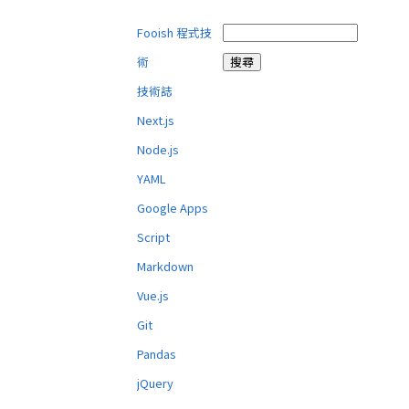
Fooish 程式技
術
技術誌
Next.js
Node.js
YAML
Google Apps
Script
Markdown
Vue.js
Git
Pandas
jQuery