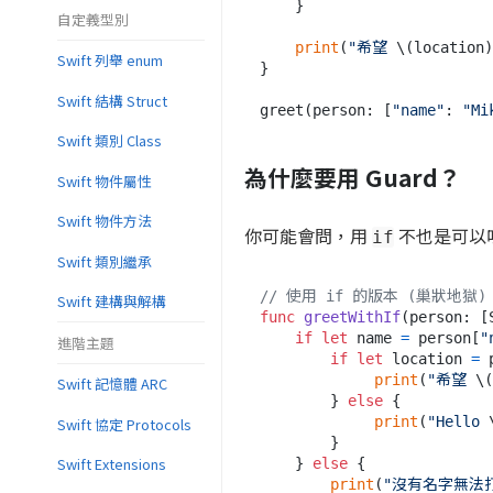
    }

自定義型別
print
(
"希望 
\(location)
Swift 列舉 enum
}

Swift 結構 Struct
greet(person: [
"name"
: 
"Mi
Swift 類別 Class
為什麼要用 Guard？
Swift 物件屬性
Swift 物件方法
你可能會問，用
不也是可以
if
Swift 類別繼承
// 使用 if 的版本 (巢狀地獄)
Swift 建構與解構
func
greetWithIf
(
person
: [
if
let
 name 
=
 person[
"
進階主題
if
let
 location 
=
 
print
(
"希望 
\(
Swift 記憶體 ARC
        } 
else
 {

print
(
"Hello 
Swift 協定 Protocols
        }

Swift Extensions
    } 
else
 {

print
(
"沒有名字無法