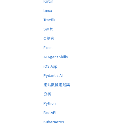
Kotlin
Linux
Traefik
Swift
C 語言
Excel
AI Agent Skills
iOS App
Pydantic AI
網站數據追蹤與
分析
Python
FastAPI
Kubernetes