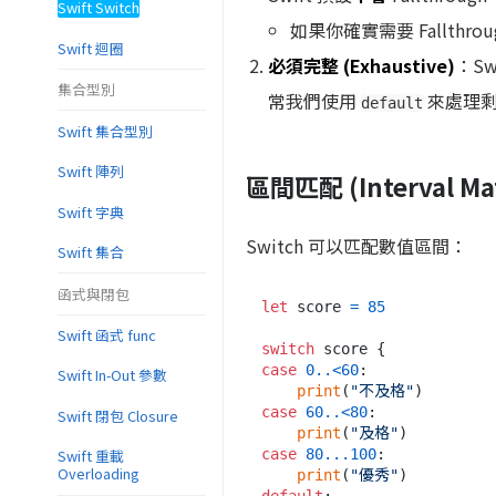
Swift Switch
如果你確實需要 Fallthr
Swift 迴圈
必須完整 (Exhaustive)
：S
集合型別
常我們使用
來處理剩
default
Swift 集合型別
Swift 陣列
區間匹配 (Interval Ma
Swift 字典
Switch 可以匹配數值區間：
Swift 集合
函式與閉包
let
 score 
=
85
Swift 函式 func
switch
case
0
..<
60
:

Swift In-Out 參數
print
(
"不及格"
case
60
..<
80
:

Swift 閉包 Closure
print
(
"及格"
case
80
...
100
:

Swift 重載
Overloading
print
(
"優秀"
default
:
