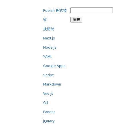
Fooish 程式技
術
技術誌
Next.js
Node.js
YAML
Google Apps
Script
Markdown
Vue.js
Git
Pandas
jQuery