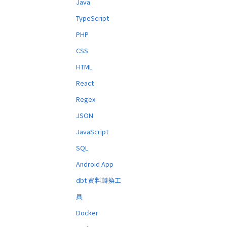
Java
TypeScript
PHP
CSS
HTML
React
Regex
JSON
JavaScript
SQL
Android App
dbt 資料轉換工
具
Docker