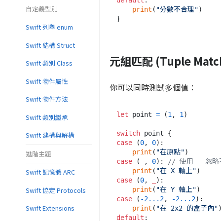
自定義型別
print
(
"分數不合理"
)

Swift 列舉 enum
Swift 結構 Struct
元組匹配 (Tuple Matc
Swift 類別 Class
Swift 物件屬性
你可以同時測試多個值：
Swift 物件方法
let
 point 
=
 (
1
, 
1
)

Swift 類別繼承
switch
Swift 建構與解構
case
 (
0
, 
0
):

print
(
"在原點"
進階主題
case
 (
_
, 
0
): 
// 使用 _ 忽
print
(
"在 X 軸上"
Swift 記憶體 ARC
case
 (
0
, 
_
):

Swift 協定 Protocols
print
(
"在 Y 軸上"
case
 (
-
2
...
2
, 
-
2
...
2
):

Swift Extensions
print
(
"在 2x2 的盒子內"
default
:
