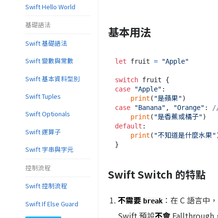
Swift Hello World
基礎語法
基本用法
Swift 基礎語法
Swift 變數與常數
let
 fruit 
=
"Apple"
Swift 基本資料型別
switch
case
"Apple"
:

Swift Tuples
print
(
"是蘋果"
case
"Banana"
, 
"Orange"
: 
Swift Optionals
print
(
"是香蕉或橘子"
default
:

Swift 運算子
print
(
"不知道是什麼水果"
)
Swift 字串與字元
控制流程
Swift Switch 的特點
Swift 控制流程
不需要
：在 C 語言中，
break
Swift If Else Guard
Swift 預設
不會
Fallthr