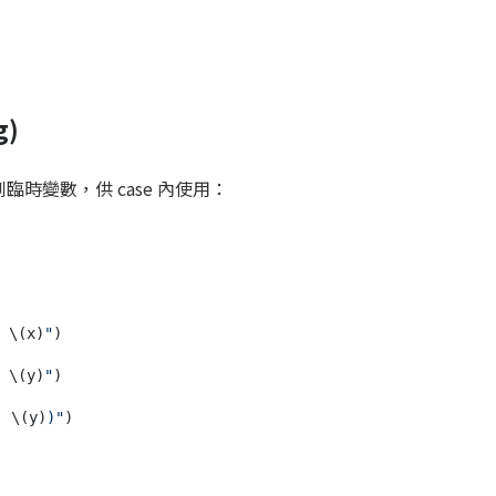
g)
到臨時變數，供 case 內使用：
 
\(x)
"
 
\(y)
"
, 
\(y)
)"
)
