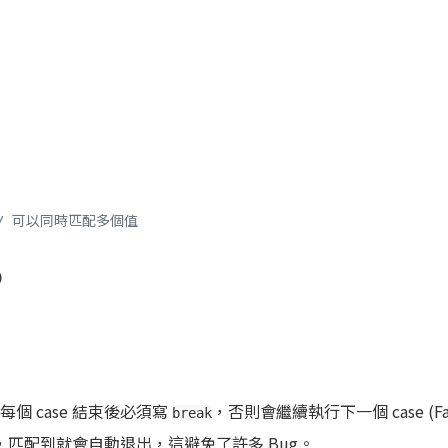
// 可以同時匹配多個值


每個 case 結束後必須寫
，否則會繼續執行下一個 case (Fall
break
ough，匹配到就會自動退出，這避免了許多 Bug。