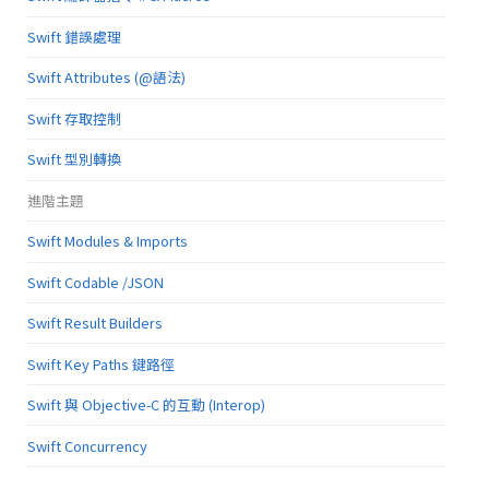
Swift 錯誤處理
Swift Attributes (@語法)
Swift 存取控制
Swift 型別轉換
進階主題
Swift Modules & Imports
Swift Codable /JSON
Swift Result Builders
Swift Key Paths 鍵路徑
Swift 與 Objective-C 的互動 (Interop)
Swift Concurrency