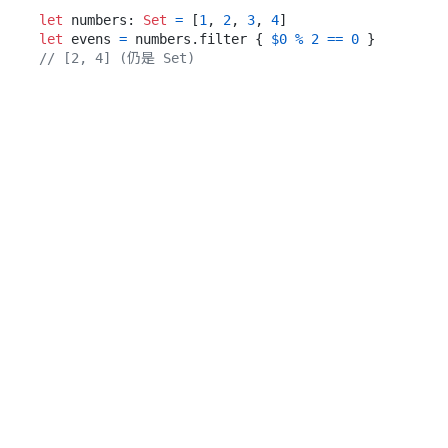
let
 numbers: 
Set
=
 [
1
, 
2
, 
3
, 
4
let
 evens 
=
 numbers.filter { 
$0
%
2
==
0
// [2, 4] (仍是 Set)