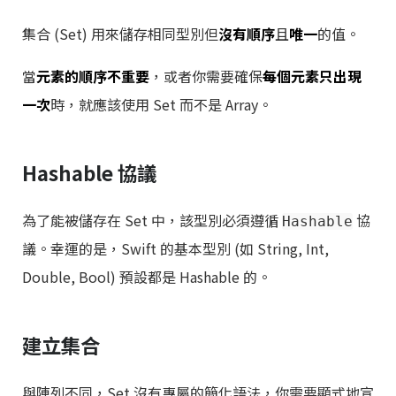
集合 (Set) 用來儲存相同型別但
沒有順序
且
唯一
的值。
當
元素的順序不重要
，或者你需要確保
每個元素只出現
一次
時，就應該使用 Set 而不是 Array。
Hashable 協議
為了能被儲存在 Set 中，該型別必須遵循
協
Hashable
議。幸運的是，Swift 的基本型別 (如 String, Int,
Double, Bool) 預設都是 Hashable 的。
建立集合
與陣列不同，Set 沒有專屬的簡化語法，你需要顯式地宣