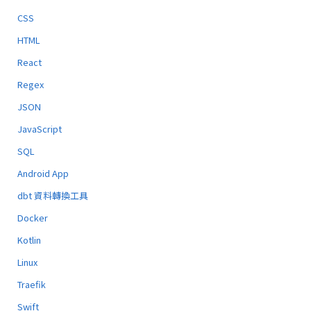
CSS
HTML
React
Regex
JSON
JavaScript
SQL
Android App
dbt 資料轉換工具
Docker
Kotlin
Linux
Traefik
Swift