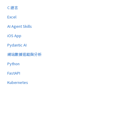
C 語言
Excel
AI Agent Skills
iOS App
Pydantic AI
網站數據追蹤與分析
Python
FastAPI
Kubernetes