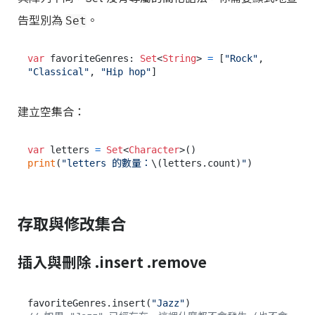
告型別為
。
Set
var
 favoriteGenres: 
Set
<
String
> 
=
 [
"Rock"
, 
"Classical"
, 
"Hip hop"
建立空集合：
var
 letters 
=
Set
<
Character
print
(
"letters 的數量：
\(letters.count)
"
存取與修改集合
插入與刪除 .insert .remove
favoriteGenres.insert(
"Jazz"