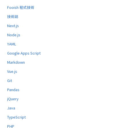
Fooish 程式技術
技術誌
Next.js
Node.js
YAML
Google Apps Script
Markdown
Vue.js
Git
Pandas
jQuery
Java
TypeScript
PHP