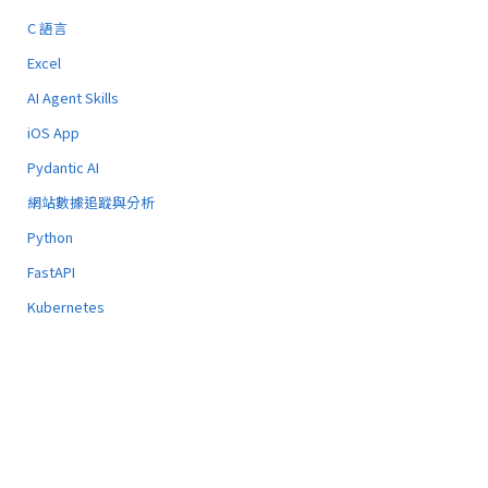
C 語言
Excel
AI Agent Skills
iOS App
Pydantic AI
網站數據追蹤與分析
Python
FastAPI
Kubernetes