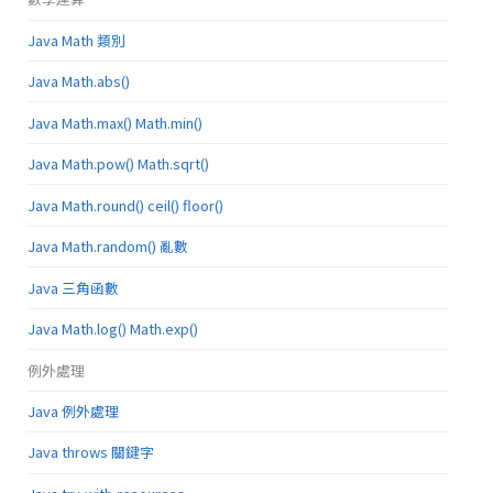
Java Math 類別
Java Math.abs()
Java Math.max() Math.min()
Java Math.pow() Math.sqrt()
Java Math.round() ceil() floor()
Java Math.random() 亂數
Java 三角函數
Java Math.log() Math.exp()
例外處理
Java 例外處理
Java throws 關鍵字