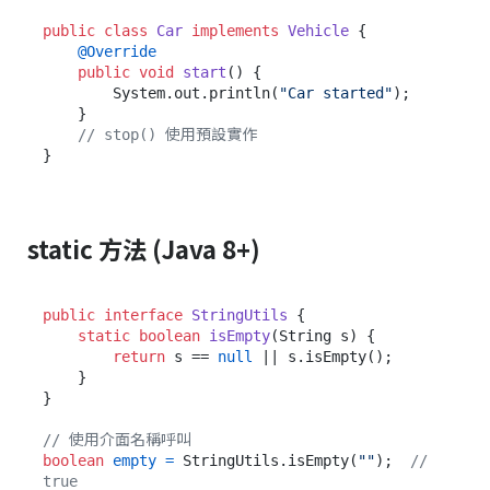
public
class
Car
implements
Vehicle
 {

@Override
public
void
start
()
 {

        System.out.println(
"Car started"
);

    }

// stop() 使用預設實作
static 方法 (Java 8+)
public
interface
StringUtils
 {

static
boolean
isEmpty
(String s)
 {

return
 s == 
null
 || s.isEmpty();

    }

}

// 使用介面名稱呼叫
boolean
empty
=
 StringUtils.isEmpty(
""
);  
// 
true