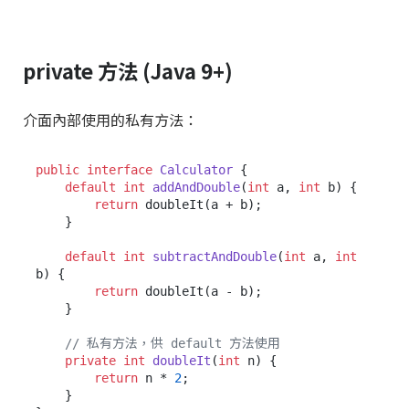
private 方法 (Java 9+)
介面內部使用的私有方法：
public
interface
Calculator
 {

default
int
addAndDouble
(
int
 a, 
int
 b)
 {

return
 doubleIt(a + b);

    }

default
int
subtractAndDouble
(
int
 a, 
int
b)
 {

return
 doubleIt(a - b);

    }

// 私有方法，供 default 方法使用
private
int
doubleIt
(
int
 n)
 {

return
 n * 
2
;

    }
