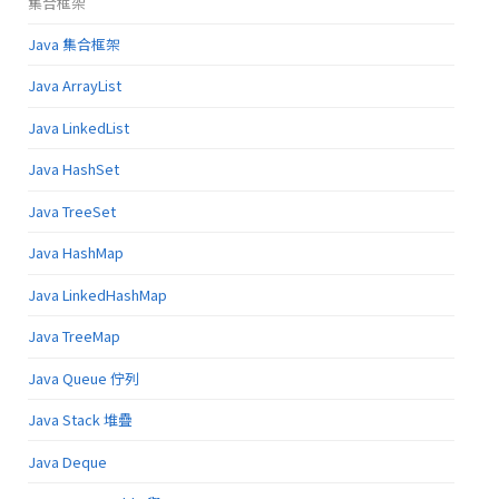
集合框架
Java 集合框架
Java ArrayList
Java LinkedList
Java HashSet
Java TreeSet
Java HashMap
Java LinkedHashMap
Java TreeMap
Java Queue 佇列
Java Stack 堆疊
Java Deque