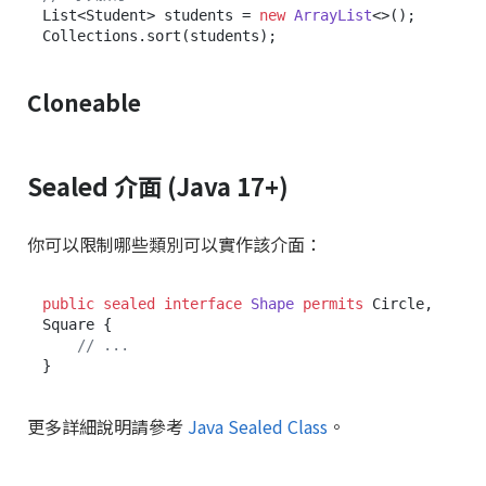
List<Student> students = 
new
ArrayList
<>();

Cloneable
Sealed 介面 (Java 17+)
你可以限制哪些類別可以實作該介面：
public
sealed
interface
Shape
permits
 Circle, 
Square {

// ...
更多詳細說明請參考
Java Sealed Class
。