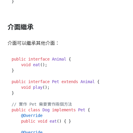
介面繼承
介面可以繼承其他介面：
public
interface
Animal
 {

void
eat
()
;

}

public
interface
Pet
extends
Animal
 {

void
play
()
;

}

// 實作 Pet 需要實作兩個方法
public
class
Dog
implements
Pet
 {

@Override
public
void
eat
()
 { }

@Override