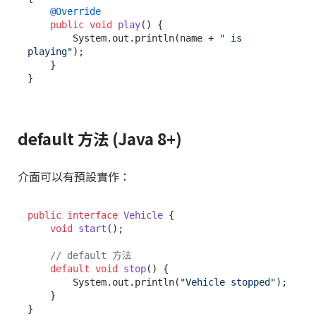
@Override
public
void
play
()
 {

        System.out.println(name + 
" is 
playing"
);

    }

default 方法 (Java 8+)
介面可以有預設實作：
public
interface
Vehicle
 {

void
start
()
;

// default 方法
default
void
stop
()
 {

        System.out.println(
"Vehicle stopped"
);

    }

}
