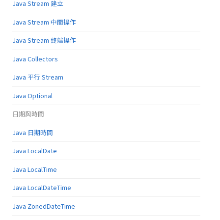
Java Stream 建立
Java Stream 中間操作
Java Stream 終端操作
Java Collectors
Java 平行 Stream
Java Optional
日期與時間
Java 日期時間
Java LocalDate
Java LocalTime
Java LocalDateTime
Java ZonedDateTime