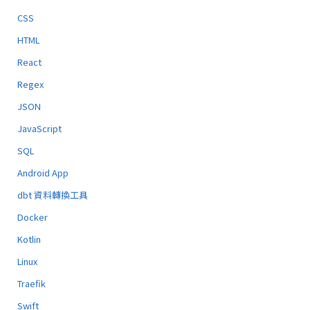
CSS
HTML
React
Regex
JSON
JavaScript
SQL
Android App
dbt 資料轉換工具
Docker
Kotlin
Linux
Traefik
Swift