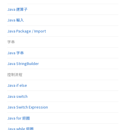
Java 運算子
Java 輸入
Java Package / Import
字串
Java 字串
Java StringBuilder
控制流程
Java if else
Java switch
Java Switch Expression
Java for 迴圈
Java while 迴圈