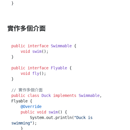
實作多個介面
public
interface
Swimmable
 {

void
swim
()
;

}

public
interface
Flyable
 {

void
fly
()
;

}

// 實作多個介面
public
class
Duck
implements
Swimmable
, 
Flyable {

@Override
public
void
swim
()
 {

        System.out.println(
"Duck is 
swimming"
);

    }
