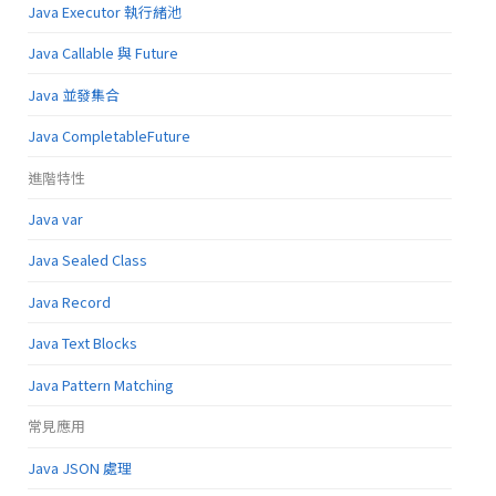
Java Executor 執行緒池
Java Callable 與 Future
Java 並發集合
Java CompletableFuture
進階特性
Java var
Java Sealed Class
Java Record
Java Text Blocks
Java Pattern Matching
常見應用
Java JSON 處理