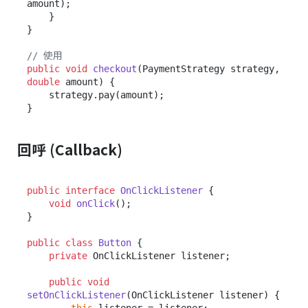
amount);

    }

}

// 使用
public
void
checkout
(PaymentStrategy strategy, 
double
 amount)
 {

    strategy.pay(amount);

回呼 (Callback)
public
interface
OnClickListener
 {

void
onClick
()
;

}

public
class
Button
 {

private
 OnClickListener listener;

public
void
setOnClickListener
(OnClickListener listener)
 {
