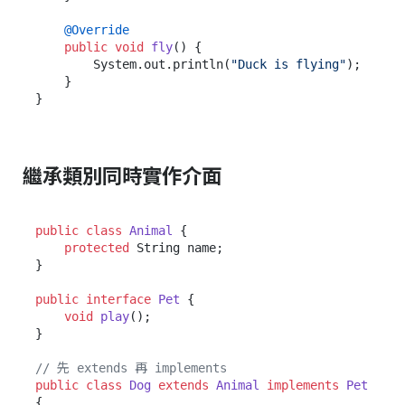
@Override
public
void
fly
()
 {

        System.out.println(
"Duck is flying"
);

    }

繼承類別同時實作介面
public
class
Animal
 {

protected
 String name;

}

public
interface
Pet
 {

void
play
()
;

}

// 先 extends 再 implements
public
class
Dog
extends
Animal
implements
Pet
{
