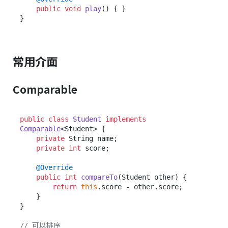
public
void
play
()
 { }

常用介面
Comparable
public
class
Student
implements
Comparable
<Student> {

private
 String name;

private
int
 score;

@Override
public
int
compareTo
(Student other)
 {

return
this
.score - other.score;

    }

}

// 可以排序