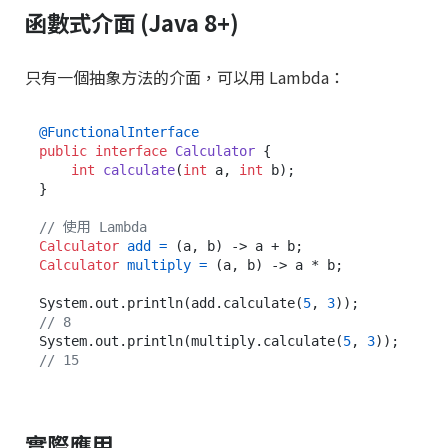
函數式介面 (Java 8+)
只有一個抽象方法的介面，可以用 Lambda：
@FunctionalInterface
public
interface
Calculator
 {

int
calculate
(
int
 a, 
int
 b)
;

}

// 使用 Lambda
Calculator
add
=
Calculator
multiply
=
 (a, b) -> a * b;

System.out.println(add.calculate(
5
, 
3
));       
// 8
System.out.println(multiply.calculate(
5
, 
3
));  
// 15
實際應用