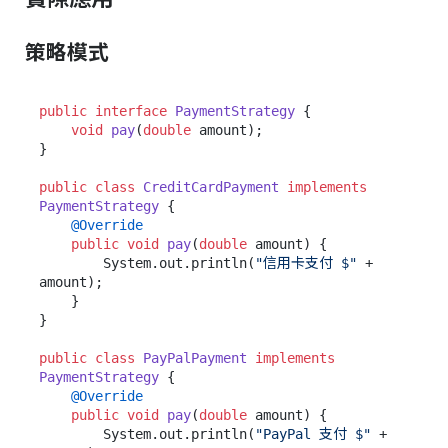
策略模式
public
interface
PaymentStrategy
 {

void
pay
(
double
 amount)
;

}

public
class
CreditCardPayment
implements
PaymentStrategy
 {

@Override
public
void
pay
(
double
 amount)
 {

        System.out.println(
"信用卡支付 $"
 + 
amount);

    }

}

public
class
PayPalPayment
implements
PaymentStrategy
 {

@Override
public
void
pay
(
double
 amount)
 {

        System.out.println(
"PayPal 支付 $"
 + 