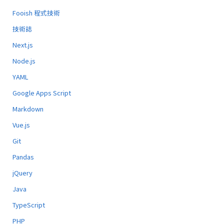
Fooish 程式技術
技術誌
Next.js
Node.js
YAML
Google Apps Script
Markdown
Vue.js
Git
Pandas
jQuery
Java
TypeScript
PHP