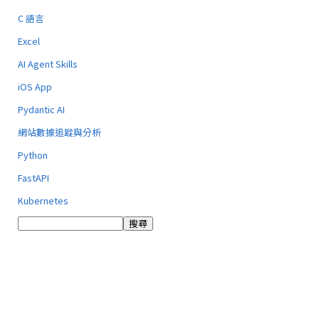
C 語言
Excel
AI Agent Skills
iOS App
Pydantic AI
網站數據追蹤與分析
Python
FastAPI
Kubernetes