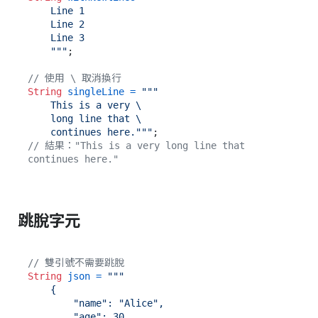
    Line 1

    Line 2

    Line 3

    """
;

// 使用 \ 取消換行
String
singleLine
=
"""

    This is a very \

    long line that \

    continues here."""
// 結果："This is a very long line that 
continues here."
跳脫字元
// 雙引號不需要跳脫
String
json
=
"""

    {

        "name": "Alice",

        "age": 30
