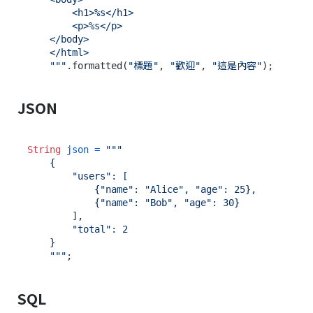
        <h1>%s</h1>

        <p>%s</p>

    </body>

    </html>

    """
.formatted(
"標題"
, 
"歡迎"
, 
"這是內容"
JSON
String
json
=
"""

    {

        "users": [

            {"name": "Alice", "age": 25},

            {"name": "Bob", "age": 30}

        ],

        "total": 2

    }

    """
SQL