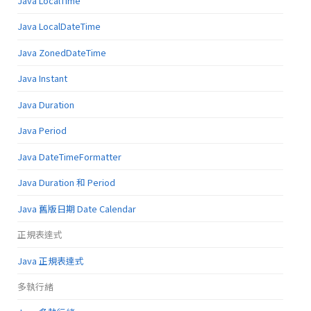
Java LocalTime
Java LocalDateTime
Java ZonedDateTime
Java Instant
Java Duration
Java Period
Java DateTimeFormatter
Java Duration 和 Period
Java 舊版日期 Date Calendar
正規表達式
Java 正規表達式
多執行緒