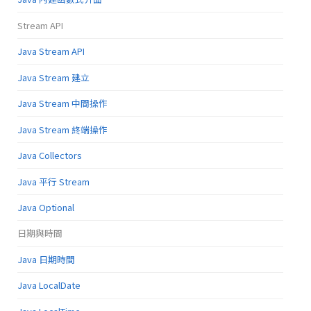
Stream API
Java Stream API
Java Stream 建立
Java Stream 中間操作
Java Stream 終端操作
Java Collectors
Java 平行 Stream
Java Optional
日期與時間
Java 日期時間
Java LocalDate