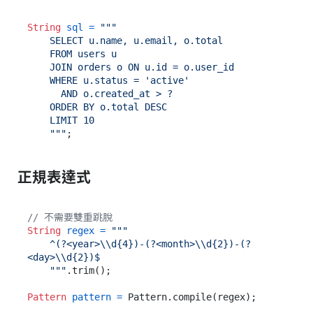
String
sql
=
"""

    SELECT u.name, u.email, o.total

    FROM users u

    JOIN orders o ON u.id = o.user_id

    WHERE u.status = 'active'

      AND o.created_at > ?

    ORDER BY o.total DESC

    LIMIT 10

    """
正規表達式
// 不需要雙重跳脫
String
regex
=
"""

    ^(?<year>\\d{4})-(?<month>\\d{2})-(?
<day>\\d{2})$

    """
.trim();

Pattern
pattern
=