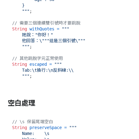
    }

    """
;

// 需要三個連續雙引號時才要跳脫
String
withQuotes
=
"""

    她說："你好！"

    他回答：\"""這是三個引號\"""

    """
;

// 其他跳脫字元正常使用
String
escaped
=
"""

    Tab:\t換行:\n反斜線:\\

    """
空白處理
// \s 保留尾端空白
String
preserveSpace
=
"""

    Name:    \s
