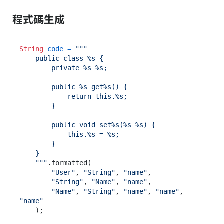
程式碼生成
String
code
=
"""

    public class %s {

        private %s %s;

        public %s get%s() {

            return this.%s;

        }

        public void set%s(%s %s) {

            this.%s = %s;

        }

    }

    """
.formatted(

"User"
, 
"String"
, 
"name"
,

"String"
, 
"Name"
, 
"name"
,

"Name"
, 
"String"
, 
"name"
, 
"name"
, 
"name"