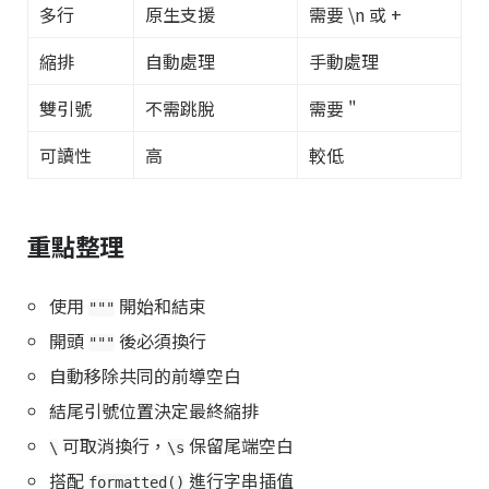
多行
原生支援
需要 \n 或 +
縮排
自動處理
手動處理
雙引號
不需跳脫
需要 "
可讀性
高
較低
重點整理
使用
開始和結束
"""
開頭
後必須換行
"""
自動移除共同的前導空白
結尾引號位置決定最終縮排
可取消換行，
保留尾端空白
\
\s
搭配
進行字串插值
formatted()