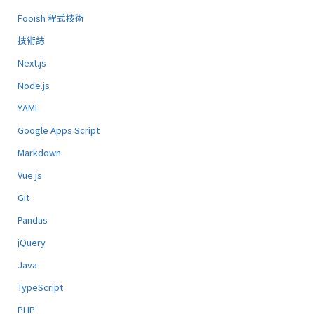
Fooish 程式技術
技術誌
Next.js
Node.js
YAML
Google Apps Script
Markdown
Vue.js
Git
Pandas
jQuery
Java
TypeScript
PHP