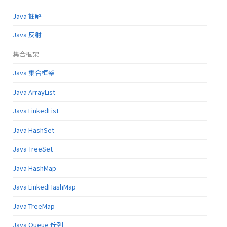
Java 註解
Java 反射
集合框架
Java 集合框架
Java ArrayList
Java LinkedList
Java HashSet
Java TreeSet
Java HashMap
Java LinkedHashMap
Java TreeMap
Java Queue 佇列