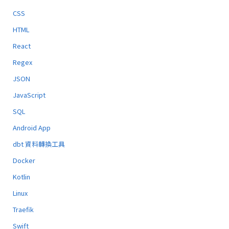
CSS
HTML
React
Regex
JSON
JavaScript
SQL
Android App
dbt 資料轉換工具
Docker
Kotlin
Linux
Traefik
Swift