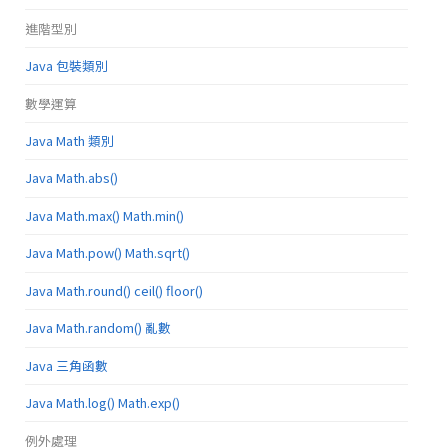
進階型別
Java 包裝類別
數學運算
Java Math 類別
Java Math.abs()
Java Math.max() Math.min()
Java Math.pow() Math.sqrt()
Java Math.round() ceil() floor()
Java Math.random() 亂數
Java 三角函數
Java Math.log() Math.exp()
例外處理